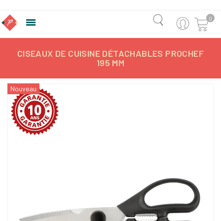
0

CISEAUX DE CUISINE DÉTACHABLES PROCHEF
195 MM
Nouveau