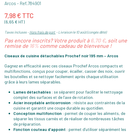
Arcos
- Ref.
784901
7,98 € TTC
(6,65 € HT)
Taxes incluses
Hors frais de port
Livraison le 10 août (congés d'été)
Pas encore inscrits? Votre produit à
6,70 €
, soit une
remise de
16%
comme cadeau de bienvenue !
Ciseaux de cuisine détachables Prochef noir 195 mm – Arcos
Gagnez en efficacité avec ces ciseaux Prochef Arcos compacts et
multifonctions, conçus pour couper, écailler, casser des noix, ouvrir
les bouteilles et se nettoyer facilement après chaque utilisation
grâce à leurs lames séparables.
Lames détachables :
se séparent pour faciliter le nettoyage
complet des surfaces et de l’axe de rotation.
Acier inoxydable anticorrosion :
résiste aux contraintes de la
cuisine et garantit une coupe durable au quotidien.
Conception multifonction :
permet de couper les aliments, de
séparer les tissus carnés et de réaliser de nombreuses tâches
de préparation.
Fonction couteau d’appoint :
permet d’utiliser séparément les