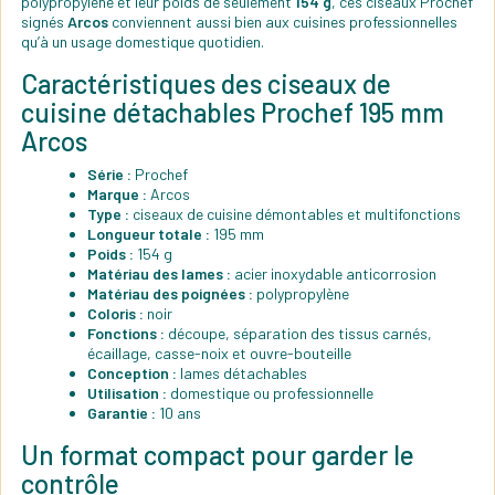
polypropylène et leur poids de seulement
154 g
, ces ciseaux Prochef
signés
Arcos
conviennent aussi bien aux cuisines professionnelles
qu’à un usage domestique quotidien.
Caractéristiques des ciseaux de
cuisine détachables Prochef 195 mm
Arcos
Série :
Prochef
Marque :
Arcos
Type :
ciseaux de cuisine démontables et multifonctions
Longueur totale :
195 mm
Poids :
154 g
Matériau des lames :
acier inoxydable anticorrosion
Matériau des poignées :
polypropylène
Coloris :
noir
Fonctions :
découpe, séparation des tissus carnés,
écaillage, casse-noix et ouvre-bouteille
Conception :
lames détachables
Utilisation :
domestique ou professionnelle
Garantie :
10 ans
Un format compact pour garder le
contrôle