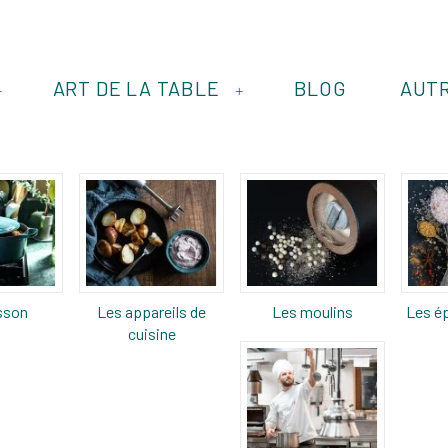
ART DE LA TABLE
BLOG
AUT
+
+
sson
Les appareils de
Les moulins
Les ép
cuisine