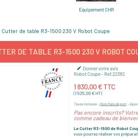
Equipement CHR
Cutter de table R3-1500 230 V Robot Coupe
TER DE TABLE R3-1500 230 V ROBOT C
Donner votre avis

Robot Coupe
- Ref.
22382
1 830,00 € TTC
(1 525,00 € HT)
Taxes incluses
Hors frais de port
Appro
Pas encore inscrits? Votr
comme cadeau de bienven
Le Cutter R3-1500 de Robot Cou
vous pourrez réaliser vos prépara