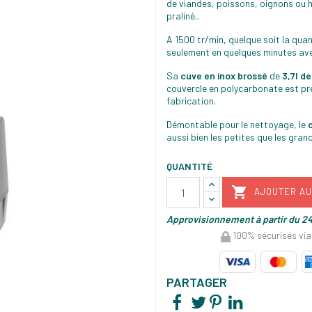
de viandes, poissons, oignons ou h
praliné..
A 1500 tr/min, q
uelque soit la quan
seulement en quelques minutes ave
Sa
cuve en inox brossé
de
3,7l d
couvercle en polycarbonate est pré
fabrication.
Démontable pour le nettoyage, l
e
aussi bien les petites que les gran
QUANTITÉ

AJOUTER AU
Approvisionnement à partir du 24
100% sécurisés via
PARTAGER