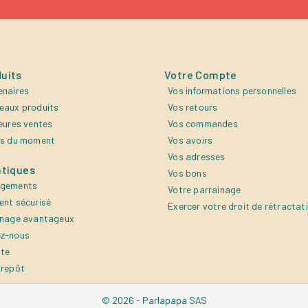
uits
Votre Compte
enaires
Vos informations personnelles
eaux produits
Vos retours
eures ventes
Vos commandes
es du moment
Vos avoirs
Vos adresses
atiques
Vos bons
agements
Votre parrainage
ent sécurisé
Exercer votre droit de rétractat
inage avantageux
z-nous
ite
trepôt
© 2026 - Parlapapa SAS