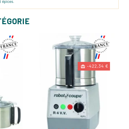
t épices.
TÉGORIE
-422,34 €