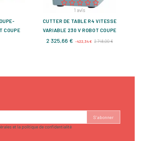
1
avis
COUPE-
CUTTER DE TABLE R4 VITESSE
OT COUPE
VARIABLE 230 V ROBOT COUPE
x
Prix
Prix
2 325,66 €
2 748,00 €
-422,34 €
de
base
rales et la politique de confidentialité