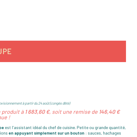
OUPE
visionnement à partir du 24 août (congés d'été)
e produit à
1 683,60 €
, soit une remise de
146,40 €
ue !
pe
est l'assistant idéal du chef de cuisine. Petite ou grande quantité,
tions
en appuyant simplement sur un bouton
: sauces, hachages