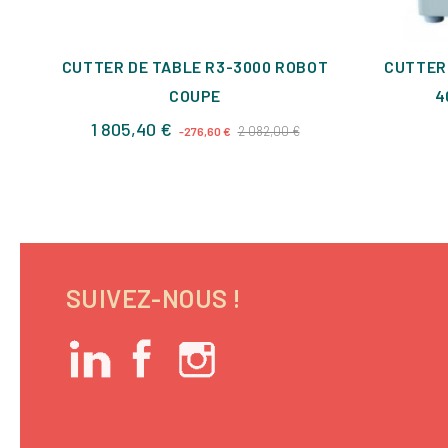
CUTTER DE TABLE R3-3000 ROBOT
CUTTER 
COUPE
4
Prix
Prix
1 805,40 €
2 082,00 €
-276,60 €
de
base
SUIVEZ-NOUS !