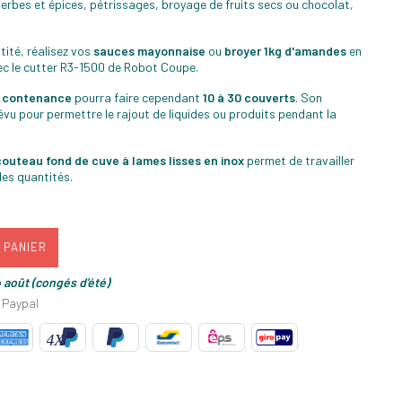
erbes et épices, pétrissages, broyage de fruits secs ou chocolat,
tité, réalisez vos
sauces mayonnaise
ou
broyer 1kg d'amandes
en
c le cutter R3-1500 de Robot Coupe.
e contenance
pourra faire cependant
10 à 30 couverts
. Son
vu pour permettre le rajout de liquides ou produits pendant la
couteau fond de cuve à lames lisses en inox
permet de travailler
des quantités.
 PANIER
 août (congés d'été)
 Paypal