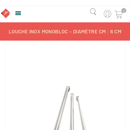
0

LOUCHE INOX MONOBLOC - DIAMÈTRE CM : 6 CM