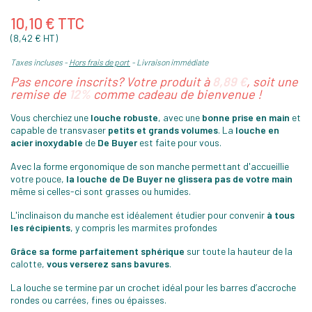
10,10 € TTC
(8,42 € HT)
Taxes incluses
Hors frais de port
Livraison immédiate
Pas encore inscrits? Votre produit à
8,89 €
, soit une
remise de
12%
comme cadeau de bienvenue !
Vous cherchiez une
louche robuste
, avec une
bonne prise en main
et
capable de transvaser
petits et grands volumes
. La
louche en
acier inoxydable
de
De Buyer
est faite pour vous.
Avec la forme ergonomique de son manche permettant d'accueillie
votre pouce,
la louche de De Buyer ne glissera pas de votre main
même si celles-ci sont grasses ou humides.
L'inclinaison du manche est idéalement étudier pour convenir
à tous
les récipients
, y compris les marmites profondes
Grâce sa forme parfaitement sphérique
sur toute la hauteur de la
calotte,
vous verserez sans bavures
.
La louche se termine par un crochet idéal pour les barres d’accroche
rondes ou carrées, fines ou épaisses.