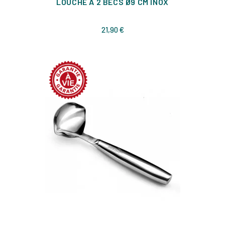
LOUCHE À 2 BECS Ø9 CM INOX
Prix
21,90 €