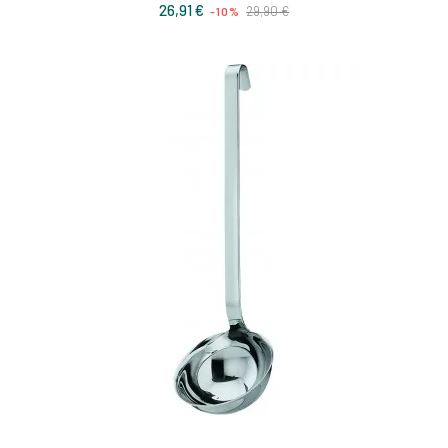
Prix
Prix
26,91 €
29,90 €
-10%
de
base