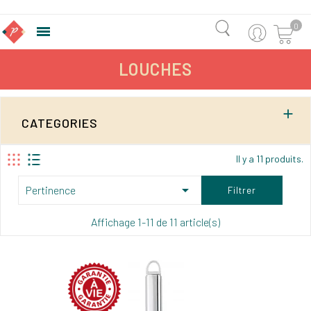
0

LOUCHES

CATEGORIES
Il y a 11 produits.

Pertinence
Filtrer
Affichage 1-11 de 11 article(s)