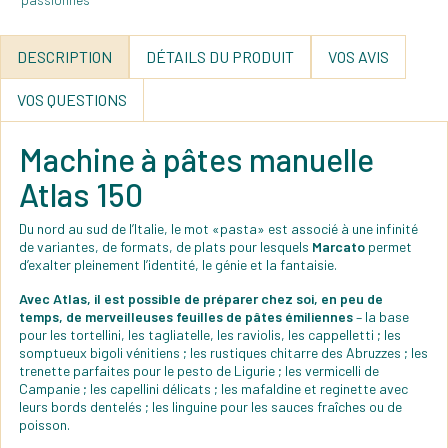
DESCRIPTION
DÉTAILS DU PRODUIT
VOS AVIS
VOS QUESTIONS
Machine à pâtes manuelle
Atlas 150
Du nord au sud de l’Italie, le mot «pasta» est associé à une infinité
de variantes, de formats, de plats pour lesquels
Marcato
permet
d’exalter pleinement l’identité, le génie et la fantaisie.
Avec Atlas, il est possible de préparer chez soi, en peu de
temps, de merveilleuses feuilles de pâtes émiliennes
– la base
pour les tortellini, les tagliatelle, les raviolis, les cappelletti ; les
somptueux bigoli vénitiens ; les rustiques chitarre des Abruzzes ; les
trenette parfaites pour le pesto de Ligurie ; les vermicelli de
Campanie ; les capellini délicats ; les mafaldine et reginette avec
leurs bords dentelés ; les linguine pour les sauces fraîches ou de
poisson.