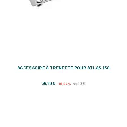
ACCESSOIRE À TRENETTE POUR ATLAS 150
Prix
Prix
36,89 €
45,90 €
-19,63%
de
base