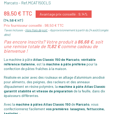
Marcato
- Ref.
MCAT150CLS
89,50 € TTC
Avantage prix conseillé : 9,14%
(74,58 € HT)
Prix fournisseur conseillé : 98,50 € TTC
Taxes incluses
Hors frais de port
Approvisionnement à partir du 24 août (congés
d'été)
Pas encore inscrits? Votre produit à
86,68 €
, soit
une remise totale de
11,82 €
comme cadeau de
bienvenue !
La machine à pâte
Atlas Classic 150 de Marcato
,
véritable
référence italienne
, est la
machine à pâte préférée
pour la
confection de pâtes fraîches à la maison.
Réalisée en acier avec des rouleaux en alliage d’aluminium anodisé
pour aliments, des peignes, des racleurs et des anneaux
d’épaulement en résine polymère, la
machine à pâte Atlas Classic
garantit stabilité et vitesse de préparation
de la feuille, dans dix
épaisseurs différentes.
Avec la
machine à pâtes Atlas Classic 150
de
Marcato
, vous
confectionnerez facilement
vos premières lasagnes, fettuccine,
tagliolini
: