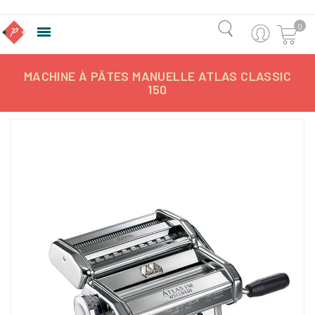
0

MACHINE À PÂTES MANUELLE ATLAS CLASSIC
150
-9,14%