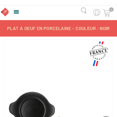
0

PLAT À OEUF EN PORCELAINE - COULEUR : NOIR