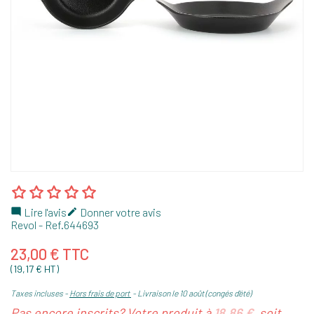
Lire l'avis
Donner votre avis


Revol
- Ref.
644693
23,00 € TTC
(19,17 € HT)
Taxes incluses
Hors frais de port
Livraison le 10 août (congés d'été)
Pas encore inscrits? Votre produit à
18,86 €
, soit