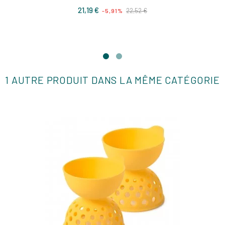
Prix
Prix
21,19 €
22,52 €
-5,91%
de
base
1 AUTRE PRODUIT DANS LA MÊME CATÉGORIE