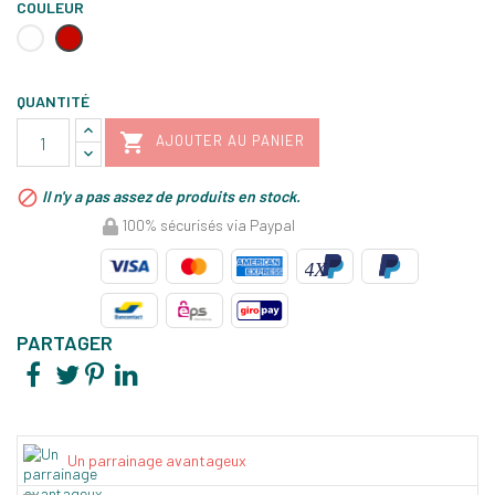
COULEUR
Blanc
Rouge
farine
grand
cru
QUANTITÉ

AJOUTER AU PANIER

Il n'y a pas assez de produits en stock.
100% sécurisés via Paypal
PARTAGER
Un parrainage avantageux