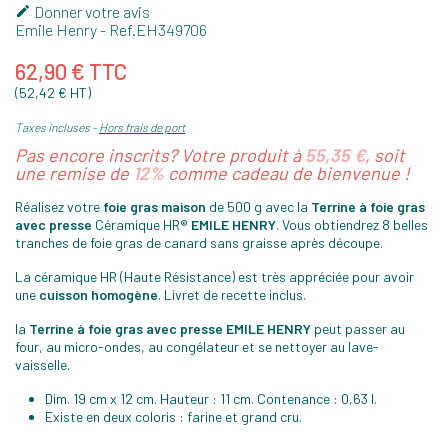
Donner votre avis

Emile Henry
- Ref.
EH349706
62,90 € TTC
(52,42 € HT)
Taxes incluses
Hors frais de port
Pas encore inscrits? Votre produit à
55,35 €
, soit
une remise de
12%
comme cadeau de bienvenue !
Réalisez votre
foie gras maison
de 500 g avec la
Terrine à foie gras
avec presse
Céramique HR®
EMILE HENRY
. Vous obtiendrez 8 belles
tranches de foie gras de canard sans graisse après découpe.
La céramique HR (Haute Résistance) est très appréciée pour avoir
une
cuisson homogène
. Livret de recette inclus.
la
Terrine à foie gras avec presse EMILE HENRY
peut passer au
four, au micro-ondes, au congélateur et se nettoyer au lave-
vaisselle.
Dim. 19 cm x 12 cm. Hauteur : 11 cm. Contenance : 0,63 l.
Existe en deux coloris : farine et grand cru.