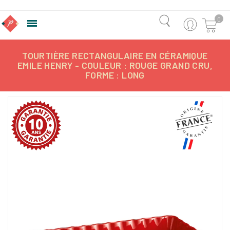
0

TOURTIÈRE RECTANGULAIRE EN CÉRAMIQUE
EMILE HENRY - COULEUR : ROUGE GRAND CRU,
FORME : LONG