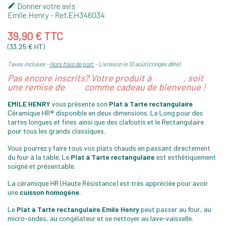
Donner votre avis

Emile Henry
- Ref.
EH346034
39,90 € TTC
(33,25 € HT)
Taxes incluses
Hors frais de port
Livraison le 10 août (congés d'été)
Pas encore inscrits? Votre produit à
33,52 €
, soit
une remise de
16%
comme cadeau de bienvenue !
EMILE HENRY
vous présente son
Plat à Tarte rectangulaire
Céramique HR® disponible en deux dimensions. Le Long pour des
tartes longues et fines ainsi que des clafoutis et le Rectangulaire
pour tous les grands classiques.
Vous pourrez y faire tous vos plats chauds en passant directement
du four à la table. Le
Plat à Tarte rectangulaire
est esthétiquement
soigné et présentable.
La céramique HR (Haute Résistance) est très appréciée pour avoir
une
cuisson homogène
.
Le
Plat à Tarte rectangulaire Emile Henry
peut passer au four, au
micro-ondes, au congélateur et se nettoyer au lave-vaisselle.