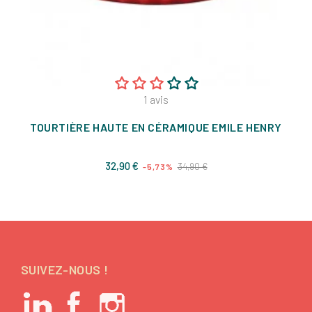
1
avis
TOURTIÈRE HAUTE EN CÉRAMIQUE EMILE HENRY
Prix
Prix
32,90 €
34,90 €
-5,73%
de
base
SUIVEZ-NOUS !