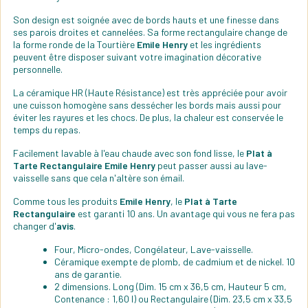
Son design est soignée avec de bords hauts et une finesse dans
ses parois droites et cannelées. Sa forme rectangulaire change de
la forme ronde de la Tourtière
Emile Henry
et les ingrédients
peuvent être disposer suivant votre imagination décorative
personnelle.
La céramique HR (Haute Résistance) est très appréciée pour avoir
une cuisson homogène sans dessécher les bords mais aussi pour
éviter les rayures et les chocs. De plus, la chaleur est conservée le
temps du repas.
Facilement lavable à l'eau chaude avec son fond lisse, le
Plat à
Tarte Rectangulaire Emile Henry
peut passer aussi au lave-
vaisselle sans que cela n'altère son émail.
Comme tous les produits
Emile Henry
, le
Plat à Tarte
Rectangulaire
est garanti 10 ans. Un avantage qui vous ne fera pas
changer d'
avis
.
Four, Micro-ondes, Congélateur, Lave-vaisselle.
Céramique exempte de plomb, de cadmium et de nickel. 10
ans de garantie.
2 dimensions. Long (Dim. 15 cm x 36,5 cm, Hauteur 5 cm,
Contenance : 1,60 l) ou Rectangulaire (Dim. 23,5 cm x 33,5