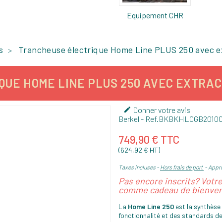
Equipement CHR
s
Trancheuse électrique Home Line PLUS 250 avec e
UE HOME LINE PLUS 250 AVEC EXTRACT
Donner votre avis

Berkel
- Ref.
BKBKHLCGB2010
749,90 € TTC
(624,92 € HT)
Taxes incluses
Hors frais de port
Appro
Pas encore inscrits? Votr
comme cadeau de bienven
La
Home Line 250
est la synthèse 
fonctionnalité et des standards de