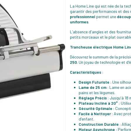
La Home Line qui est née de la tec
garantir des performances et des n
professionnel
permet une
découp
uniformes
.
L’absence d'angles et des fournitu
petits morceaux et le plat ouvrabl
Trancheuse électrique Home Lin
Découvrez le summum de la précisi
250
. Un joyau de technologie et d'
Caractéristiques
:
Design Futuriste :
Une silhoue
Lame de 25 cm :
Lame en acie
pains et les légumes.
Réglage Précis :
Jusqu'à 18 m
Plateau Incliné à 20° :
Utilis
Sécurité Optimale :
Conceptio
Facile à Nettoyer :
Avec protè
d'enfant.
Construction Durable :
Allia
Moteur Asynchrone :
Perform