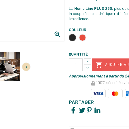
La
Home Line PLUS 250
, plus qu'
la coupe à une esthétique raffinée
l'excellence.
COULEUR

Noir
Rouge
QUANTITÉ

AJOUTER AU

Approvisionnement à partir du 24
100% sécurisés via
PARTAGER