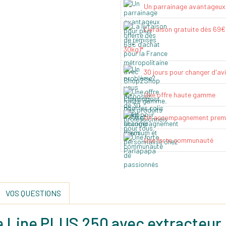
Un parrainage avantageux
Livraison gratuite dès 69
30kg)*
30 jours pour changer d'av
Une offre haute gamme
Un accompagnement prem
Une forte communauté
VOS QUESTIONS
 Line PLUS 250 avec extracteur