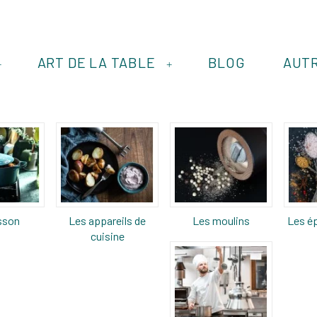
ART DE LA TABLE
BLOG
AUT
+
+
sson
Les appareils de
Les moulins
Les ép
cuisine