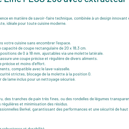
ence en matière de savoir-faire technique, combinée à un design innovant 
ste, idéale pour toute cuisine moderne.
s votre cuisine sans encombrer l'espace.
 capacité de coupe rectangulaire de 20 x 18,3 cm.
 positions de 0 à 18 mm, ajustables via une molette latérale.
 assure une coupe précise et régulière de divers aliments.
e précise et moins d'effort.
ents, compatible avec le lave-vaisselle.
rité strictes, blocage de la molette à la position 0.
de lame inclus pour un nettoyage sécurisé.
u, des tranches de pain très fines, ou des rondelles de légumes transpare
régulières et minimisation des résidus.
ssionnelles Berkel, garantissant des performances et une sécurité de haut 
r robustesse et durabilité.