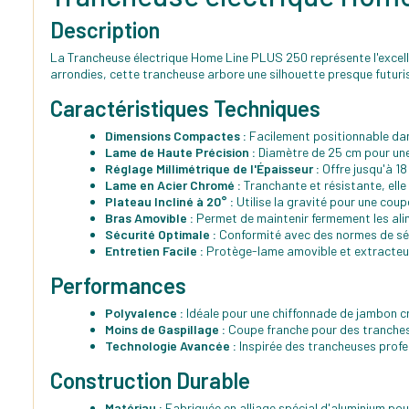
Description
La Trancheuse électrique Home Line PLUS 250 représente l'excell
arrondies, cette trancheuse arbore une silhouette presque futuri
Caractéristiques Techniques
Dimensions Compactes :
Facilement positionnable dan
Lame de Haute Précision :
Diamètre de 25 cm pour une
Réglage Millimétrique de l'Épaisseur :
Offre jusqu'à 18
Lame en Acier Chromé :
Tranchante et résistante, elle
Plateau Incliné à 20° :
Utilise la gravité pour une coup
Bras Amovible :
Permet de maintenir fermement les alim
Sécurité Optimale :
Conformité avec des normes de sécu
Entretien Facile :
Protège-lame amovible et extracteur 
Performances
Polyvalence :
Idéale pour une chiffonnade de jambon cr
Moins de Gaspillage :
Coupe franche pour des tranches 
Technologie Avancée :
Inspirée des trancheuses profe
Construction Durable
Matériau :
Fabriquée en alliage spécial d'aluminium pou