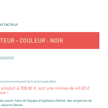
xtracteur
EUR - COULEUR : NOIR
000000R
visionnement à partir du 24 août (congés d'été)
e produit à
709,90 €
, soit une remise de
40,00 €
ue !
du savoir-faire de l'équipe d'ingénieurs Berkel, des exigences de
 sécurité élevés.