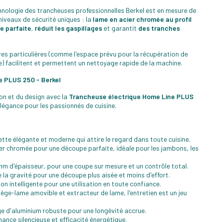
hnologie des trancheuses professionnelles Berkel est en mesure de
iveaux de sécurité uniques : la
lame en acier chromée au profil
e parfaite
,
réduit les gaspillages
et garantit
des tranches
res particulières (comme l'espace prévu pour la récupération de
e) facilitent et permettent un nettoyage rapide de la machine.
e PLUS 250 - Berkel
on et du design avec la
Trancheuse électrique Home Line PLUS
élégance pour les passionnés de cuisine.
tte élégante et moderne qui attire le regard dans toute cuisine.
r chromée pour une découpe parfaite, idéale pour les jambons, les
m d'épaisseur, pour une coupe sur mesure et un contrôle total.
e la gravité pour une découpe plus aisée et moins d'effort.
n intelligente pour une utilisation en toute confiance.
ge-lame amovible et extracteur de lame, l'entretien est un jeu
ge d'aluminium robuste pour une longévité accrue.
ance silencieuse et efficacité énergétique.