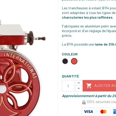
Les trancheuses à volant B114 pour
sont adaptées à tous les types de 
charcuteries les plus raffinées
.
Fabriquées en aluminium peint avec 
incorporé et d'un réglage de l'épa
précis.
La B114 possède une
lame de 319
COULEUR
Noir
Rouge
QUANTITÉ

AJOUTER AU
Approvisionnement à partir du 24
100% sécurisés via