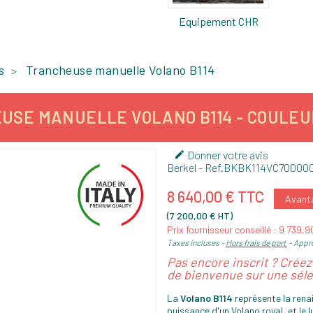
Equipement CHR
s
Trancheuse manuelle Volano B114
USE MANUELLE VOLANO B114 - COULEUR
Donner votre avis

Berkel
- Ref.
BKBK114VC70000
8 640,00 € TTC
Avanta
(7 200,00 € HT)
Prix fournisseur conseillé : 9 739,
Taxes incluses
Hors frais de port
Appro
Pas encore inscrit ? Crée
de bienvenue sur une séle
La
Volano B114
représente la rena
puissance d'un Volano royal, et le