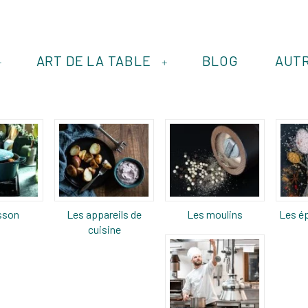
ART DE LA TABLE
BLOG
AUT
+
+
sson
Les appareils de
Les moulins
Les ép
cuisine