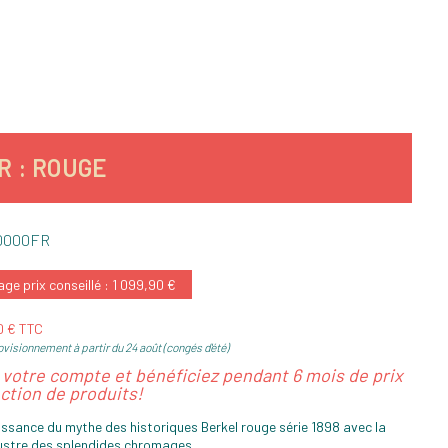
 : ROUGE
0000FR
ge prix conseillé : 1 099,90 €
90 € TTC
visionnement à partir du 24 août (congés d'été)
z votre compte et bénéficiez pendant 6 mois de prix
ction de produits!
issance du mythe des historiques Berkel rouge série 1898 avec la
 lustre des splendides chromages.