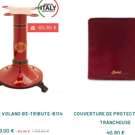
-60,90 €
R VOLANO B3-TRIBUTE-B114
COUVERTURE DE PROTECT
TRANCHEUSE
Prix
Prix
9,00 €
1 759,90 €
Prix
-60,90 €
40,90 €