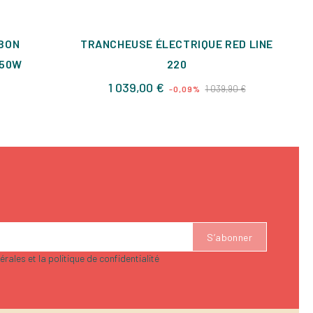
BON
TRANCHEUSE ÉLECTRIQUE RED LINE
TA
250W
220
x
Prix
Prix
1 039,00 €
1 039,90 €
-0,09%
de
base
rales et la politique de confidentialité