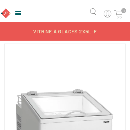
0

VITRINE À GLACES 2X5L-F