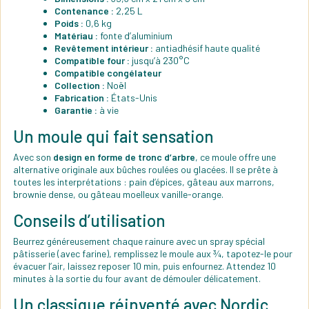
Contenance :
2,25 L
Poids :
0,6 kg
Matériau :
fonte d’aluminium
Revêtement intérieur :
antiadhésif haute qualité
Compatible four :
jusqu’à 230°C
Compatible congélateur
Collection :
Noël
Fabrication :
États-Unis
Garantie :
à vie
Un moule qui fait sensation
Avec son
design en forme de tronc d’arbre
, ce moule offre une
alternative originale aux bûches roulées ou glacées. Il se prête à
toutes les interprétations : pain d’épices, gâteau aux marrons,
brownie dense, ou gâteau moelleux vanille-orange.
Conseils d’utilisation
Beurrez généreusement chaque rainure avec un spray spécial
pâtisserie (avec farine), remplissez le moule aux ¾, tapotez-le pour
évacuer l’air, laissez reposer 10 min, puis enfournez. Attendez 10
minutes à la sortie du four avant de démouler délicatement.
Un classique réinventé avec Nordic