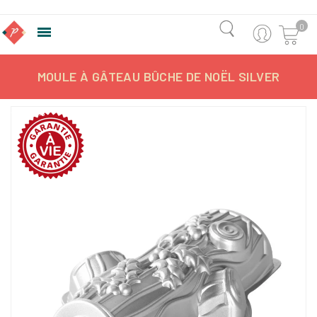
0

MOULE À GÂTEAU BÛCHE DE NOËL SILVER
-21,75%