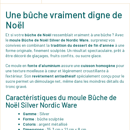
Une bûche vraiment digne de
Noël
Et si votre
bûche de Noël
ressemblait vraiment à une bûche ? Avec
le
moule Bûche de Noël Silver de Nordic Ware
, surprenez vos
convives en combinant la
tradition du dessert de fin d’année
à une
forme originale, finement sculptée. Un résultat spectaculaire, prêt à
être décoré de glaçages, fruits confits, ou sucre glace.
Ce moule en
fonte d’aluminium
assure une
cuisson homogène
pour
une texture moelleuse à cœur et légèrement croustillante à
l’extérieur. Son
revêtement antiadhésif
spécialement conçu pour le
sucre permet un démoulage net, même dans les moindres détails du
tronc gravé.
Caractéristiques du moule Bûche de
Noël Silver Nordic Ware
Gamme :
Silver
Forme :
bûche sculptée
Coloris :
argent métallisé
Dimensions :
35,3 cm x 21 cm x 8 cm