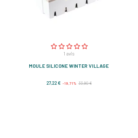
1
avis
MOULE SILICONE WINTER VILLAGE
Prix
Prix
27,22 €
33,90 €
-19,71%
de
base