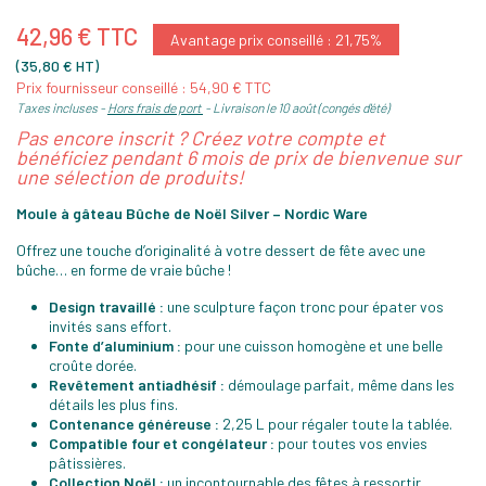
42,96 € TTC
Avantage prix conseillé : 21,75%
(35,80 € HT)
Prix fournisseur conseillé : 54,90 € TTC
Taxes incluses
Hors frais de port
Livraison le 10 août (congés d'été)
Pas encore inscrit ? Créez votre compte et
bénéficiez pendant 6 mois de prix de bienvenue sur
une sélection de produits!
Moule à gâteau Bûche de Noël Silver – Nordic Ware
Offrez une touche d’originalité à votre dessert de fête avec une
bûche… en forme de vraie bûche !
Design travaillé :
une sculpture façon tronc pour épater vos
invités sans effort.
Fonte d’aluminium :
pour une cuisson homogène et une belle
croûte dorée.
Revêtement antiadhésif :
démoulage parfait, même dans les
détails les plus fins.
Contenance généreuse :
2,25 L pour régaler toute la tablée.
Compatible four et congélateur :
pour toutes vos envies
pâtissières.
Collection Noël :
un incontournable des fêtes à ressortir