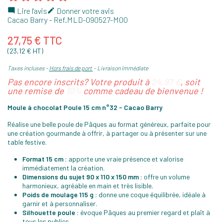
Lire l'avis
Donner votre avis


Cacao Barry
- Ref.
MLD-090527-M00
27,75 € TTC
(23,12 € HT)
Taxes incluses
Hors frais de port
Livraison immédiate
Pas encore inscrits? Votre produit à
24,97 €
, soit
une remise de
10%
comme cadeau de bienvenue !
Moule à chocolat Poule 15 cm n°32 - Cacao Barry
Réalise une belle poule de Pâques au format généreux, parfaite pour
une création gourmande à offrir, à partager ou à présenter sur une
table festive.
Format 15 cm :
apporte une vraie présence et valorise
immédiatement la création.
Dimensions du sujet 90 x 110 x 150 mm :
offre un volume
harmonieux, agréable en main et très lisible.
Poids de moulage 115 g :
donne une coque équilibrée, idéale à
garnir et à personnaliser.
Silhouette poule :
évoque Pâques au premier regard et plaît à
tous les publics.