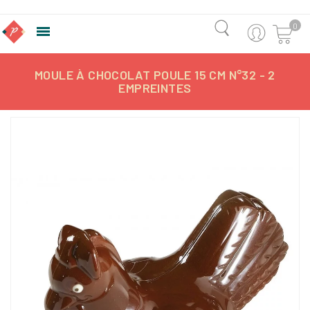
0

MOULE À CHOCOLAT POULE 15 CM N°32 - 2
EMPREINTES