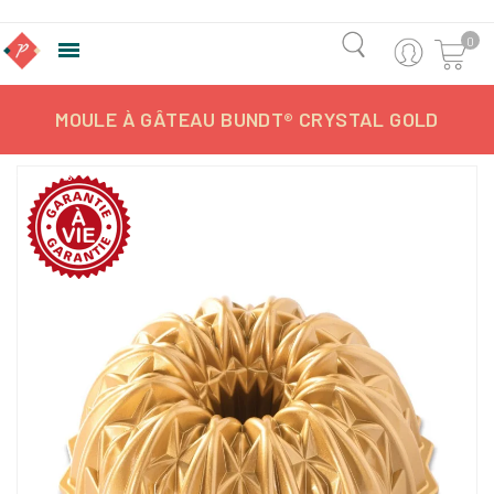
0

MOULE À GÂTEAU BUNDT® CRYSTAL GOLD
-20,77%