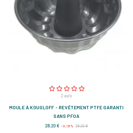
2
avis
MOULE À KOUGLOFF - REVÊTEMENT PTFE GARANTI
SANS PFOA
Prix
Prix
28,20 €
28,25 €
-0,18%
de