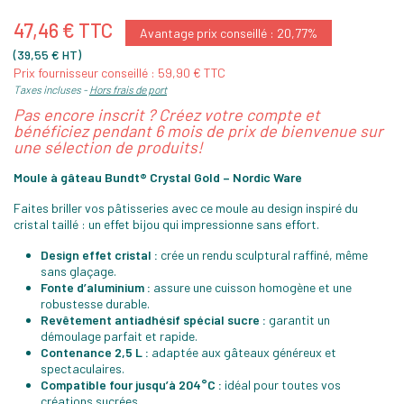
47,46 € TTC
Avantage prix conseillé : 20,77%
(39,55 € HT)
Prix fournisseur conseillé : 59,90 € TTC
Taxes incluses
Hors frais de port
Pas encore inscrit ? Créez votre compte et
bénéficiez pendant 6 mois de prix de bienvenue sur
une sélection de produits!
Moule à gâteau Bundt® Crystal Gold – Nordic Ware
Faites briller vos pâtisseries avec ce moule au design inspiré du
cristal taillé : un effet bijou qui impressionne sans effort.
Design effet cristal :
crée un rendu sculptural raffiné, même
sans glaçage.
Fonte d’aluminium :
assure une cuisson homogène et une
robustesse durable.
Revêtement antiadhésif spécial sucre :
garantit un
démoulage parfait et rapide.
Contenance 2,5 L :
adaptée aux gâteaux généreux et
spectaculaires.
Compatible four jusqu’à 204°C :
idéal pour toutes vos
créations sucrées.