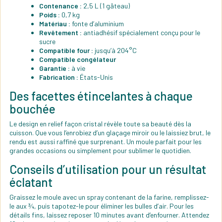
Contenance :
2,5 L (1 gâteau)
Poids :
0,7 kg
Matériau :
fonte d’aluminium
Revêtement :
antiadhésif spécialement conçu pour le
sucre
Compatible four :
jusqu’à 204°C
Compatible congélateur
Garantie :
à vie
Fabrication :
États-Unis
Des facettes étincelantes à chaque
bouchée
Le design en relief façon cristal révèle toute sa beauté dès la
cuisson. Que vous l’enrobiez d’un glaçage miroir ou le laissiez brut, le
rendu est aussi raffiné que surprenant. Un moule parfait pour les
grandes occasions ou simplement pour sublimer le quotidien.
Conseils d’utilisation pour un résultat
éclatant
Graissez le moule avec un spray contenant de la farine, remplissez-
le aux ¾, puis tapotez-le pour éliminer les bulles d’air. Pour les
détails fins, laissez reposer 10 minutes avant d’enfourner. Attendez