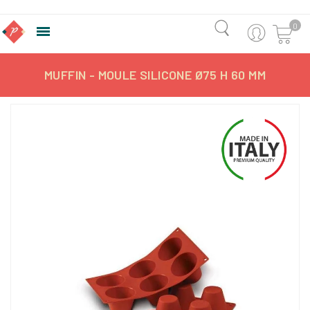
0

MUFFIN - MOULE SILICONE Ø75 H 60 MM
-13,23%