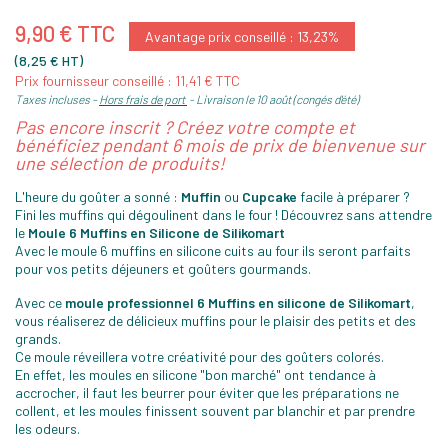
9,90 € TTC
Avantage prix conseillé : 13,23%
(8,25 € HT)
Prix fournisseur conseillé : 11,41 € TTC
Taxes incluses
Hors frais de port
Livraison le 10 août (congés d'été)
Pas encore inscrit ? Créez votre compte et
bénéficiez pendant 6 mois de prix de bienvenue sur
une sélection de produits!
L'heure du goûter a sonné :
Muffin
ou
Cupcake
facile à préparer ?
Fini les muffins qui dégoulinent dans le four ! Découvrez sans attendre
le
Moule 6 Muffins en Silicone de Silikomart
Avec le moule 6 muffins en silicone cuits au four ils seront parfaits
pour vos petits déjeuners et goûters gourmands.
Avec ce
moule professionnel 6 Muffins en silicone de Silikomart
,
vous réaliserez de délicieux muffins pour le plaisir des petits et des
grands.
Ce moule réveillera votre créativité pour des goûters colorés.
En effet, les moules en silicone "bon marché" ont tendance à
accrocher, il faut les beurrer pour éviter que les préparations ne
collent, et les moules finissent souvent par blanchir et par prendre
les odeurs.