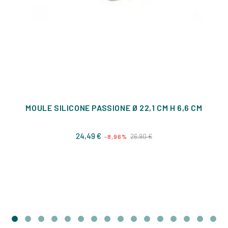
MOULE SILICONE PASSIONE Ø 22,1 CM H 6,6 CM
Prix
Prix
24,49 €
26,90 €
-8,96%
de
base