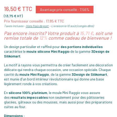
16,50 € TTC
Avantage prix conseillé : 7,56%
(13,75 € HT)
Prix fournisseur conseillé : 17,85 € TTC
Taxes incluses
Hors frais de port
Livraison le 10 août (congés d'été)
Pas encore inscrits? Votre produit à
15,71 €
, soit une
remise totale de
12%
comme cadeau de bienvenue !
Un design particulier et raffiné pour
des portions individuelles
caractérise le
moule silicone Mini Raggio
de la gamme
3Design de
Silikomart
.
Le motif à rayons vous permettra de créer facilement une décoration
délicate qui rendra chaque occasion, une occasion spéciale. Chaque
cavité du
moule Mini Raggio
, de la gamme
3Design de Silikomart
,
est munie d'un bord intérieur révolutionnaire qui donne une base
légèrement ronde à vos créations.
En
silicone 100% platinium
, le moule Mini Raggio vous assure
des
résultats impeccables
non seulement pour des pâtisseries
glacées, gâteaux ou des mousses, mais aussi pour des préparations
cuites au four.
Dimensions
: