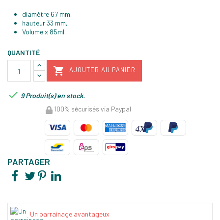
diamètre 67 mm,
hauteur 33 mm,
Volume x 85ml.
QUANTITÉ

AJOUTER AU PANIER

9 Produit(s) en stock.
100% sécurisés via Paypal
PARTAGER
Un parrainage avantageux