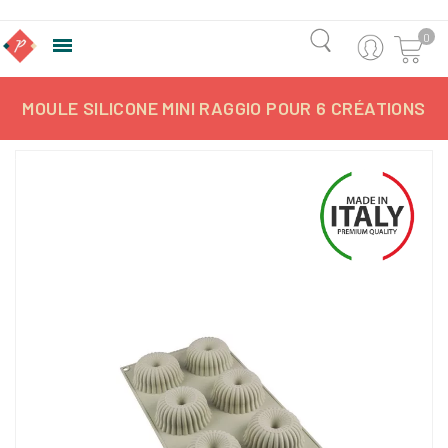
0

MOULE SILICONE MINI RAGGIO POUR 6 CRÉATIONS
-7,56%