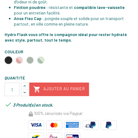
d’odeur ni de goût.
Finition poudrée :
résistante et
compatible lave-vaisselle
pour un entretien facilité.
Anse Flex Cap :
poignée souple et solide pour un transport
partout, en ville comme en pleine nature.
Hydro Flask vous offre le compagnon idéal pour rester hydraté
avec style, partout, tout le temps.
COULEUR
Noir
Rose
Vert
Vert
thrillium
Agave
aloé
QUANTITÉ

AJOUTER AU PANIER

3 Produit(s) en stock.
100% sécurisés via Paypal