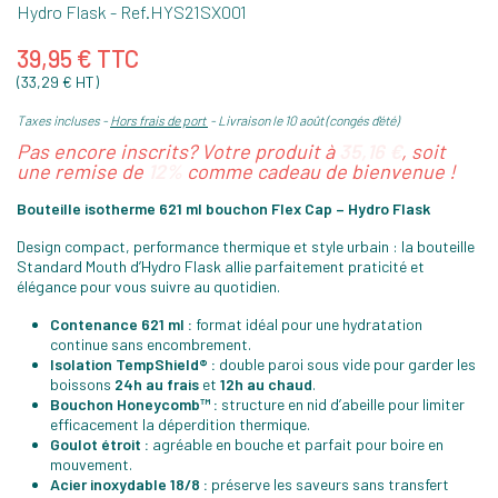
Hydro Flask
- Ref.
HYS21SX001
39,95 € TTC
(33,29 € HT)
Taxes incluses
Hors frais de port
Livraison le 10 août (congés d'été)
Pas encore inscrits? Votre produit à
35,16 €
, soit
une remise de
12%
comme cadeau de bienvenue !
Bouteille isotherme 621 ml bouchon Flex Cap – Hydro Flask
Design compact, performance thermique et style urbain : la bouteille
Standard Mouth d’Hydro Flask allie parfaitement praticité et
élégance pour vous suivre au quotidien.
Contenance 621 ml :
format idéal pour une hydratation
continue sans encombrement.
Isolation TempShield® :
double paroi sous vide pour garder les
boissons
24h au frais
et
12h au chaud
.
Bouchon Honeycomb™ :
structure en nid d’abeille pour limiter
efficacement la déperdition thermique.
Goulot étroit :
agréable en bouche et parfait pour boire en
mouvement.
Acier inoxydable 18/8 :
préserve les saveurs sans transfert