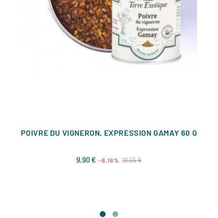
POIVRE DU VIGNERON, EXPRESSION GAMAY 60 G
Prix
Prix
9,90 €
10,55 €
-6,16%
de
base