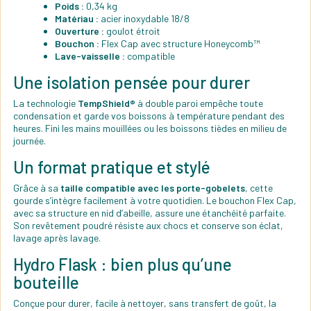
Poids :
0,34 kg
Matériau :
acier inoxydable 18/8
Ouverture :
goulot étroit
Bouchon :
Flex Cap avec structure Honeycomb™
Lave-vaisselle :
compatible
Une isolation pensée pour durer
La technologie
TempShield®
à double paroi empêche toute
condensation et garde vos boissons à température pendant des
heures. Fini les mains mouillées ou les boissons tièdes en milieu de
journée.
Un format pratique et stylé
Grâce à sa
taille compatible avec les porte-gobelets
, cette
gourde s’intègre facilement à votre quotidien. Le bouchon Flex Cap,
avec sa structure en nid d’abeille, assure une étanchéité parfaite.
Son revêtement poudré résiste aux chocs et conserve son éclat,
lavage après lavage.
Hydro Flask : bien plus qu’une
bouteille
Conçue pour durer, facile à nettoyer, sans transfert de goût, la