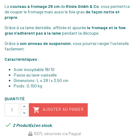
Le
couteau à fromage 28 cm
de
Rösle Gmbh & Co.
vous permettra
de couper le fromage mais aussi le foie gras
de façon nette et
propre
.
Grâce à sa lame dentelée, affûtée et ajourée
le fromage et le foie
gras n'adhèrent pas à la lame
pendant la découpe.
Grâce à
son anneau de suspension
, vous pourrez ranger l'ustensile
facilement.
Caractéristiques :
Acier inoxydable 18/10
Passe au lave-vaisselle
Dimensions: L x 28 l x 3,50 cm
Poids: 0,100 kg
QUANTITÉ

AJOUTER AU PANIER

2 Produit(s) en stock.
100% sécurisés via Paypal