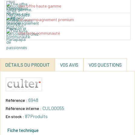
Une offre haute gamme
Un accompagnement premium
Une forte communauté
DÉTAILS DU PRODUIT
VOS AVIS
VOS QUESTIONS
6948
Référence :
CUL00055
Référence interne :
87 Produits
En stock :
Fiche technique