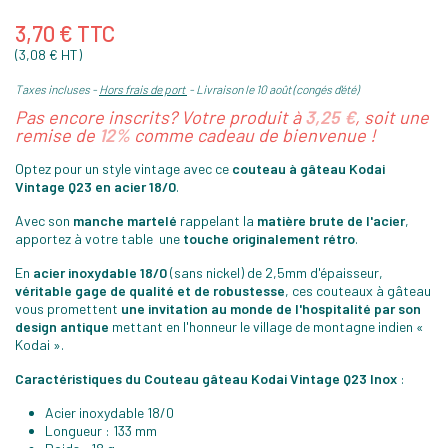
3,70 € TTC
(3,08 € HT)
Taxes incluses
Hors frais de port
Livraison le 10 août (congés d'été)
Pas encore inscrits? Votre produit à
3,25 €
, soit une
remise de
12%
comme cadeau de bienvenue !
Optez pour un style vintage avec ce
couteau à gâteau Kodai
Vintage Q23 en acier 18/0
.
Avec son
manche martelé
rappelant la
matière brute de l'acier
,
apportez à votre table une
touche originalement rétro
.
En
acier inoxydable 18/0
(sans nickel) de 2,5mm d'épaisseur,
véritable gage de qualité et de robustesse
, ces couteaux à gâteau
vous promettent
une invitation au monde de l'hospitalité par son
design antique
mettant en l'honneur le village de montagne indien «
Kodai ».
Caractéristiques du Couteau gâteau Kodai Vintage Q23 Inox
:
Acier inoxydable 18/0
Longueur : 133 mm