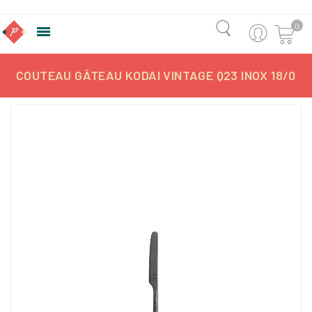
0

COUTEAU GÂTEAU KODAI VINTAGE Q23 INOX 18/0