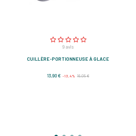
9
avis
CUILLÈRE-PORTIONNEUSE À GLACE
Prix
Prix
13,90 €
16,05 €
-13,4%
de
base