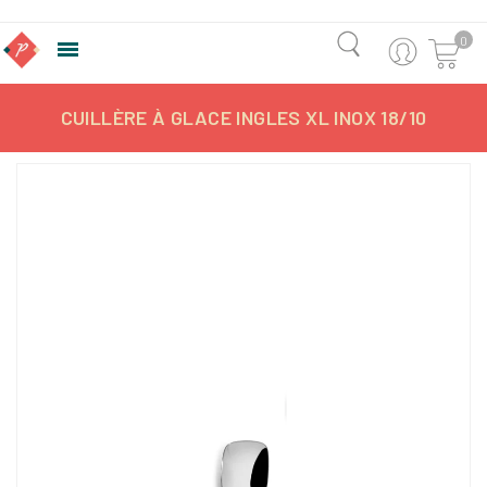
0

CUILLÈRE À GLACE INGLES XL INOX 18/10