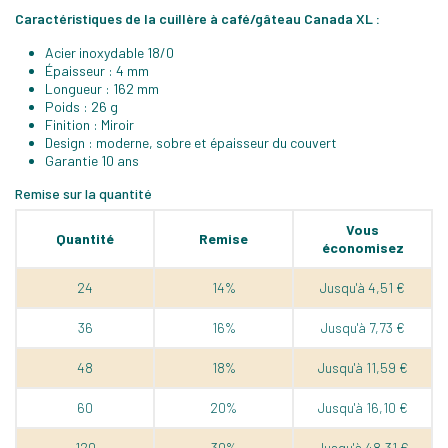
Caractéristiques de la cuillère à café/gâteau Canada XL :
Acier inoxydable 18/0
Épaisseur : 4 mm
Longueur : 162 mm
Poids : 26 g
Finition : Miroir
Design : moderne, sobre et épaisseur du couvert
Garantie 10 ans
Remise sur la quantité
Vous
Quantité
Remise
économisez
24
14%
Jusqu'à 4,51 €
36
16%
Jusqu'à 7,73 €
48
18%
Jusqu'à 11,59 €
60
20%
Jusqu'à 16,10 €
120
30%
Jusqu'à 48,31 €