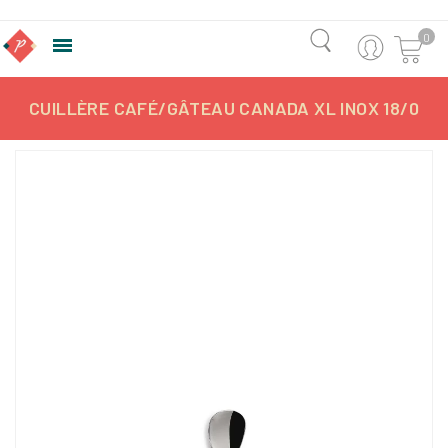
0

CUILLÈRE CAFÉ/GÂTEAU CANADA XL INOX 18/0