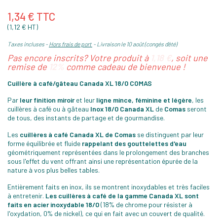
1,34 € TTC
(1,12 € HT)
Taxes incluses
Hors frais de port
Livraison le 10 août (congés d'été)
Pas encore inscrits? Votre produit à
1,18 €
, soit une
remise de
12%
comme cadeau de bienvenue !
Cuillère à café/gâteau Canada XL 18/0 COMAS
Par
leur finition miroir
et leur
ligne mince, féminine et légère
, les
cuillères à café ou à gâteau
Inox 18/0 Canada XL
de
Comas
seront
de tous, des instants de partage et de gourmandise.
Les
cuillères à café Canada XL de Comas
se distinguent par leur
forme équilibrée et fluide
rappelant des gouttelettes d'eau
géométriquement représentées dans le prolongement des branches
sous l'effet du vent offrant ainsi une représentation épurée de la
nature à vos plus belles tables.
Entièrement faits en inox, ils se montrent inoxydables et très faciles
à entretenir.
Les cuillères à café de la gamme Canada XL sont
faits en acier inoxydable 18/0
(18% de chrome pour résister à
l'oxydation, 0% de nickel), ce qui en fait avec un couvert de qualité.