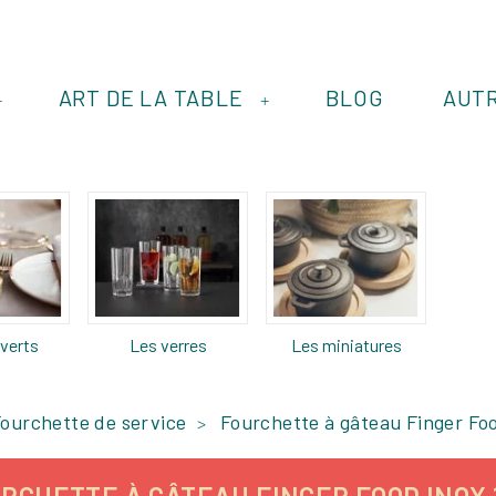
ART DE LA TABLE
BLOG
AUT
+
+
verts
Les verres
Les miniatures
ourchette de service
Fourchette à gâteau Finger Foo