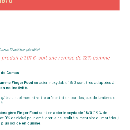
18/0
son le 10 août (congés d'été)
e produit à
1,01 €
, soit une remise de
12%
comme
d de Comas
 gamme
Finger Food
en acier inoxydable 18/0 sont très adaptées à
en collectivité
.
 gâteau sublimeront votre présentation par des jeux de lumières qui
sé.
 ménagère
Finger Food
sont en
acier inoxydable 18/0
(18 % de
et 0% de nickel pour améliorer la neutralité alimentaire du matériau),
e plus solide en cuisine
.