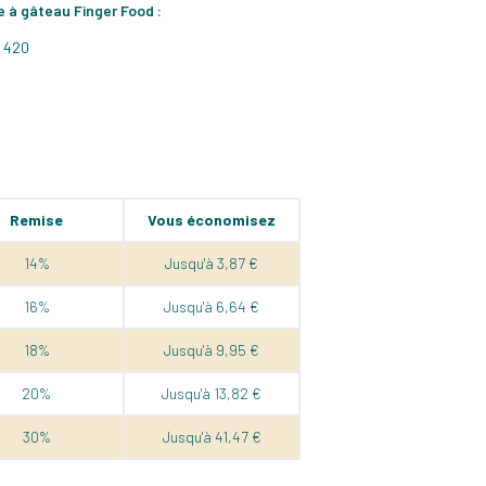
e à gâteau Finger Food :
I 420
Remise
Vous économisez
14%
Jusqu'à 3,87 €
16%
Jusqu'à 6,64 €
18%
Jusqu'à 9,95 €
20%
Jusqu'à 13,82 €
30%
Jusqu'à 41,47 €