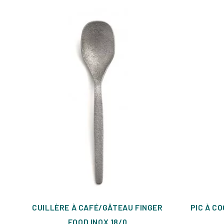
CUILLÈRE À CAFÉ/GÂTEAU FINGER
PIC À C
FOOD INOX 18/0