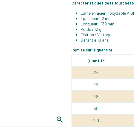
Caractéristiques de la fourchett
Lame en acier inoxydable AIS
Épaisseur : 2 mm
Longueur : 130 mm
Poids : 12 g
Finition : Vintage
Garantie 10 ans
Remise sur la quantité
Quantité
24
36
48
60

120