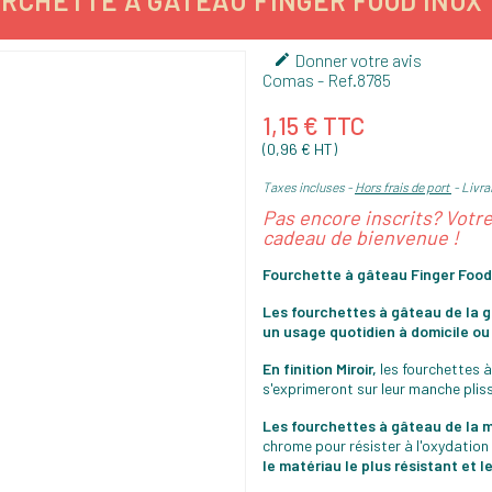
RCHETTE À GÂTEAU FINGER FOOD INOX 
Donner votre avis

Comas
- Ref.
8785
1,15 € TTC
(0,96 € HT)
Taxes incluses
Hors frais de port
Livrai
Pas encore inscrits? Votr
cadeau de bienvenue !
Fourchette à gâteau Finger Foo
Les fourchettes à gâteau de la
un usage quotidien à domicile ou 
En finition Miroir,
les fourchettes à
s'exprimeront sur leur manche plis
Les fourchettes à gâteau de la
chrome pour résister à l'oxydation 
le matériau le plus résistant et l