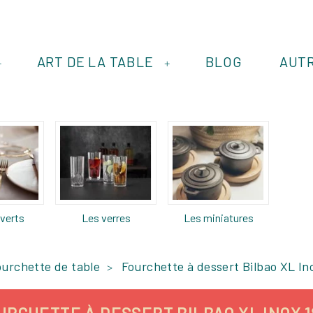
ART DE LA TABLE
BLOG
AUT
+
+
verts
Les verres
Les miniatures
ourchette de table
Fourchette à dessert Bilbao XL In