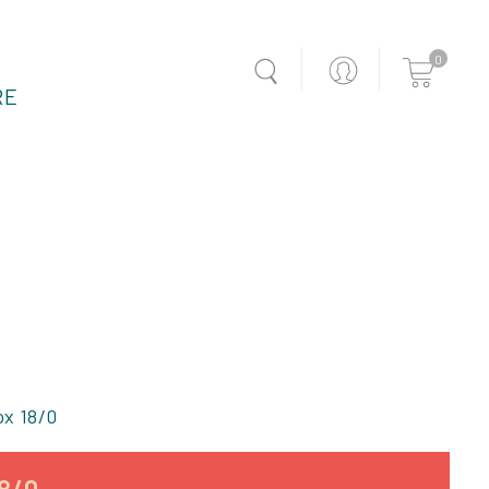
0
RE
ox 18/0