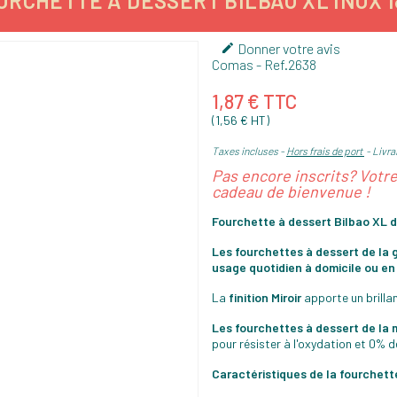
URCHETTE À DESSERT BILBAO XL INOX 1
Donner votre avis

Comas
- Ref.
2638
1,87 € TTC
(1,56 € HT)
Taxes incluses
Hors frais de port
Livrai
Pas encore inscrits? Votr
cadeau de bienvenue !
Fourchette à dessert Bilbao XL
Les fourchettes à dessert de la
usage quotidien à domicile ou en 
La
finition Miroir
apporte un brilla
Les fourchettes à dessert de la
pour résister à l'oxydation et 0% d
Caractéristiques de la fourchette