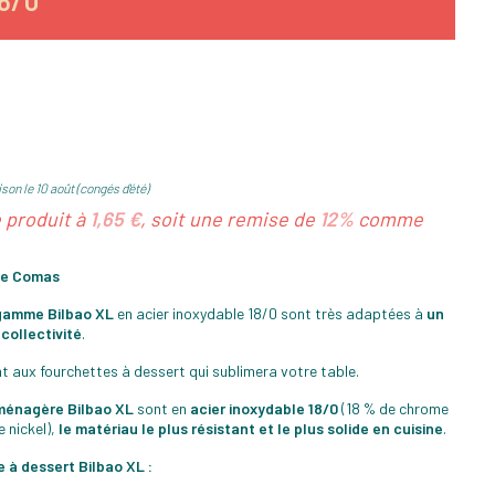
8/0
son le 10 août (congés d'été)
e produit à
1,65 €
, soit une remise de
12%
comme
 de Comas
 gamme Bilbao XL
en acier inoxydable 18/0 sont très adaptées à
un
collectivité
.
nt aux fourchettes à dessert qui sublimera votre table.
 ménagère Bilbao XL
sont en
acier inoxydable 18/0
(18 % de chrome
e nickel),
le matériau le plus résistant et le plus solide en cuisine
.
 à dessert Bilbao XL :