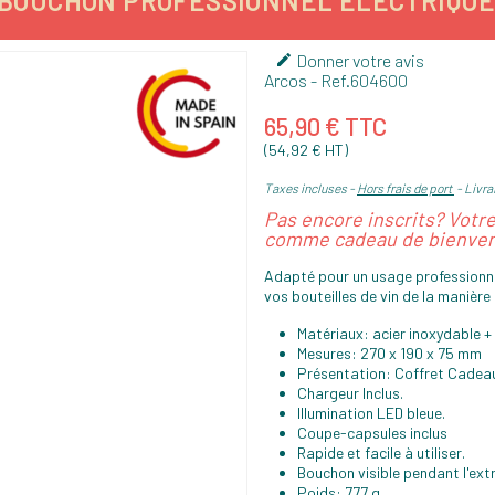
 BOUCHON PROFESSIONNEL ÉLECTRIQUE
Donner votre avis

Arcos
- Ref.
604600
65,90 € TTC
(54,92 € HT)
Taxes incluses
Hors frais de port
Livrai
Pas encore inscrits? Votr
comme cadeau de bienven
Adapté pour un usage professionne
vos bouteilles de vin de la manière
Matériaux: acier inoxydable 
Mesures: 270 x 190 x 75 mm
Présentation: Coffret Cadea
Chargeur Inclus.
Illumination LED bleue.
Coupe-capsules inclus
Rapide et facile à utiliser.
Bouchon visible pendant l'ext
Poids: 777 g