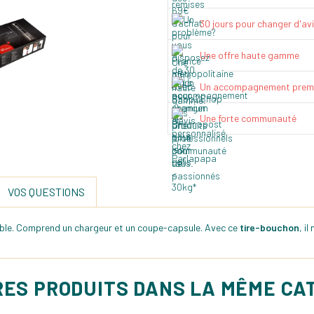
30 jours pour changer d'av
Une offre haute gamme
Un accompagnement prem
Une forte communauté
VOS QUESTIONS
able. Comprend un chargeur et un coupe-capsule. Avec ce
tire-bouchon
, i
RES PRODUITS DANS LA MÊME CA