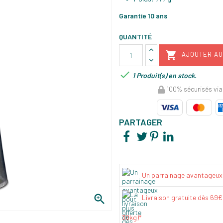
Garantie 10 ans
.
QUANTITÉ

AJOUTER AU

1 Produit(s) en stock.
100% sécurisés via
PARTAGER
Un parrainage avantageux

Livraison gratuite dès 69
30kg)*