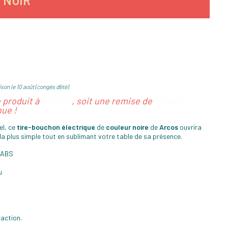
 NOIR
son le 10 août (congés d'été)
e produit à
55,36 €
, soit une remise de
10,54 €
ue !
l, ce
tire-bouchon électrique
de
couleur noire
de
Arcos
ouvrira
 la plus simple tout en sublimant votre table de sa présence.
+ ABS
u
raction.