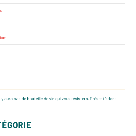
is
ium
l n'y aura pas de bouteille de vin qui vous résistera. Présenté dans
TÉGORIE