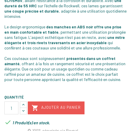
5Cr15MoV
, alliant résistance à la corrosion et durabilité. Avec
une
dureté de 55 HRC
sur l'échelle de Rockwell, ces lames garantissent
une coupe précise et durable
, adaptée à une utilisation quotidienne
intensive.
Le design ergonomique
des manches en ABS noir offre une prise
en main confortable et fiable
, permettant une utilisation prolongée
sans fatigue. L'aspect esthétique n'est pas en reste, avec
une mitre
élégante et trois rivets traversants en acier inoxydable
qui
confèrent à ces couteaux une solidité et une allure professionnelle.
Ces couteaux sont soigneusement
présentés dans un coffret
aimanté
, offrant à la fois un rangement sécurisé et une présentation
élégante. Que ce soit pour un usage quotidien ou comme cadeau
raffiné pour un amateur de cuisine, ce coffret est le choix parfait
pour toute personne appréciant la qualité et l'efficacité en cuisine.
QUANTITÉ

AJOUTER AU PANIER

1 Produit(s) en stock.
100% sécurisés via Paypal