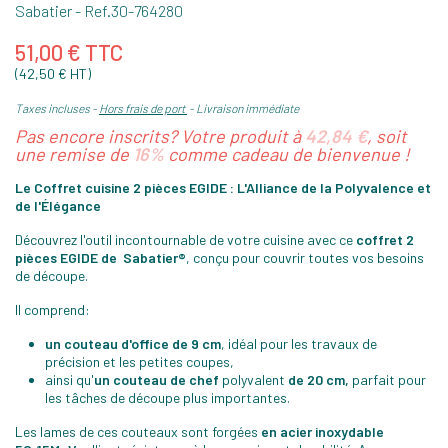
Sabatier
- Ref.
30-764280
51,00 € TTC
(42,50 € HT)
Taxes incluses
Hors frais de port
Livraison immédiate
Pas encore inscrits? Votre produit à
42,84 €
, soit
une remise de
16%
comme cadeau de bienvenue !
Le Coffret cuisine 2 pièces EGIDE : L'Alliance de la Polyvalence et
de l'Élégance
Découvrez l'outil incontournable de votre cuisine avec ce
coffret 2
pièces EGIDE de
Sabatier®
, conçu pour couvrir toutes vos besoins
de découpe.
Il comprend:
un couteau d'office de 9 cm
, idéal pour les travaux de
précision et les petites coupes,
ainsi qu'
un couteau de chef
polyvalent
de 20 cm,
parfait pour
les tâches de découpe plus importantes.
Les lames de ces couteaux sont forgées
en acier inoxydable