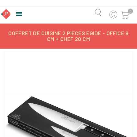
0

COFFRET DE CUISINE 2 PIÈCES EGIDE - OFFICE 9
CM + CHEF 20 CM