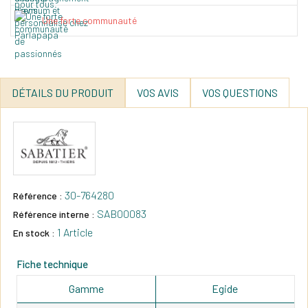
Une forte communauté
DÉTAILS DU PRODUIT
VOS AVIS
VOS QUESTIONS
30-764280
Référence :
SAB00083
Référence interne :
1 Article
En stock :
Fiche technique
Gamme
Egide