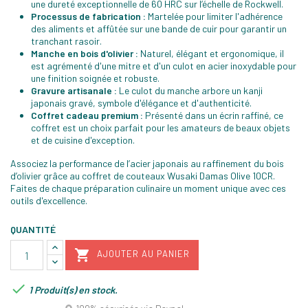
une dureté exceptionnelle de 60 HRC sur l’échelle de Rockwell.
Processus de fabrication :
Martelée pour limiter l'adhérence
des aliments et affûtée sur une bande de cuir pour garantir un
tranchant rasoir.
Manche en bois d'olivier :
Naturel, élégant et ergonomique, il
est agrémenté d'une mitre et d'un culot en acier inoxydable pour
une finition soignée et robuste.
Gravure artisanale :
Le culot du manche arbore un kanji
japonais gravé, symbole d'élégance et d'authenticité.
Coffret cadeau premium :
Présenté dans un écrin raffiné, ce
coffret est un choix parfait pour les amateurs de beaux objets
et de cuisine d'exception.
Associez la performance de l’acier japonais au raffinement du bois
d’olivier grâce au coffret de couteaux Wusaki Damas Olive 10CR.
Faites de chaque préparation culinaire un moment unique avec ces
outils d'excellence.
QUANTITÉ

AJOUTER AU PANIER

1 Produit(s) en stock.