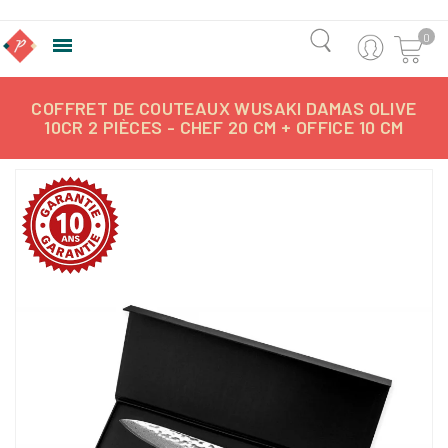
0

COFFRET DE COUTEAUX WUSAKI DAMAS OLIVE
10CR 2 PIÈCES - CHEF 20 CM + OFFICE 10 CM