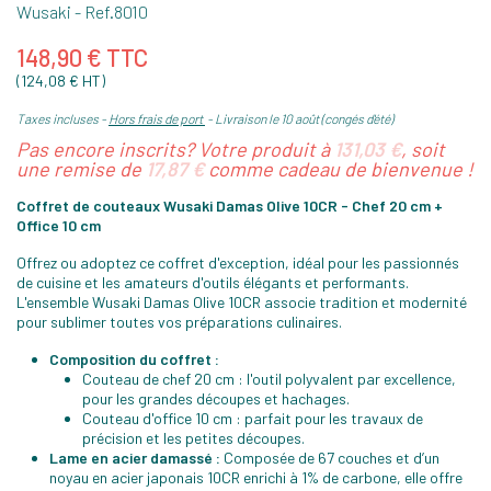
Wusaki
- Ref.
8010
148,90 € TTC
(124,08 € HT)
Taxes incluses
Hors frais de port
Livraison le 10 août (congés d'été)
Pas encore inscrits? Votre produit à
131,03 €
, soit
une remise de
17,87 €
comme cadeau de bienvenue !
Coffret de couteaux Wusaki Damas Olive 10CR - Chef 20 cm +
Office 10 cm
Offrez ou adoptez ce coffret d'exception, idéal pour les passionnés
de cuisine et les amateurs d'outils élégants et performants.
L'ensemble Wusaki Damas Olive 10CR associe tradition et modernité
pour sublimer toutes vos préparations culinaires.
Composition du coffret :
Couteau de chef 20 cm : l'outil polyvalent par excellence,
pour les grandes découpes et hachages.
Couteau d'office 10 cm : parfait pour les travaux de
précision et les petites découpes.
Lame en acier damassé :
Composée de 67 couches et d’un
noyau en acier japonais 10CR enrichi à 1% de carbone, elle offre