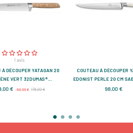
1
avis
 À DÉCOUPER YATAGAN 20
COUTEAU À DÉCOUPER 
ÈNE VERT 32DUMAS®...
EDONIST PERLE 20 CM SAB
Prix
Prix
Prix
9,00 €
98,00 €
179,00 €
-50,00 €
de
base