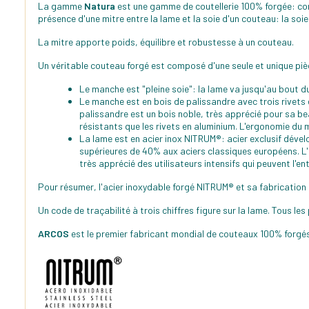
La gamme
Natura
est une gamme de coutellerie 100% forgée: con
présence d'une mitre entre la lame et la soie d'un couteau: la soi
La mitre apporte poids, équilibre et robustesse à un couteau.
Un véritable couteau forgé est composé d'une seule et unique pièc
Le manche est "pleine soie": la lame va jusqu'au bout 
Le manche est en bois de palissandre avec trois rivets 
palissandre est un bois noble, très apprécié pour sa be
résistants que les rivets en aluminium. L'ergonomie du
La lame est en acier inox NITRUM®: acier exclusif déve
supérieures de 40% aux aciers classiques européens. L'a
très apprécié des utilisateurs intensifs qui peuvent l'e
Pour résumer, l'acier inoxydable forgé NITRUM® et sa fabrication 
Un code de traçabilité à trois chiffres figure sur la lame. Tous le
ARCOS
est le premier fabricant mondial de couteaux 100% forgés