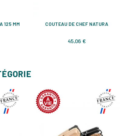
A 125 MM
COUTEAU DE CHEF NATURA
C
Prix
45,06 €
TÉGORIE