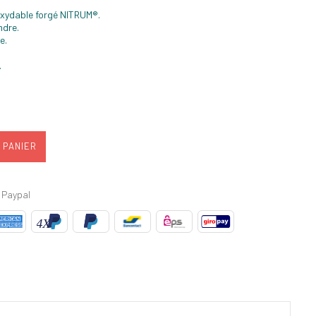
noxydable forgé NITRUM®.
ndre.
e.
.
 PANIER
 Paypal