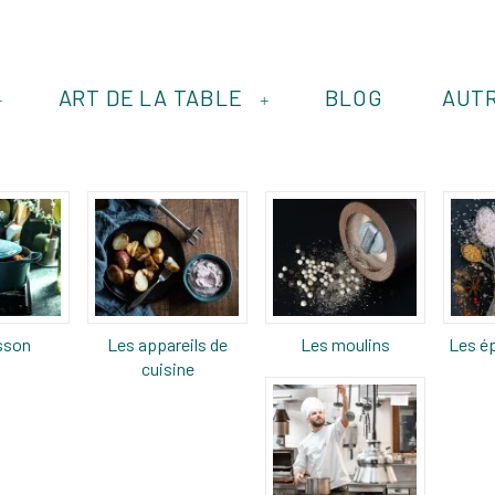
ART DE LA TABLE
BLOG
AUT
+
+
sson
Les appareils de
Les moulins
Les ép
cuisine