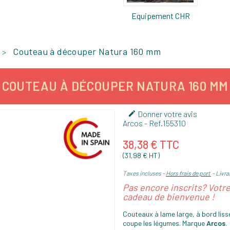
Equipement CHR
Couteau à découper Natura 160 mm
COUTEAU À DÉCOUPER NATURA 160 MM
Donner votre avis

Arcos
- Ref.
155310
38,38 € TTC
(31,98 € HT)
Taxes incluses
Hors frais de port
Livrai
Pas encore inscrits? Votr
cadeau de bienvenue !
Couteaux à lame large, à bord liss
coupe les légumes. Marque
Arcos
.