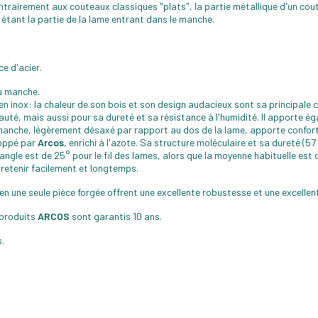
trairement aux couteaux classiques "plats", la partie métallique d'un cout
e étant la partie de la lame entrant dans le manche.
e d'acier.
du manche.
en inox: la chaleur de son bois et son design audacieux sont sa principale c
auté, mais aussi pour sa dureté et sa résistance à l'humidité. Il apporte é
 manche, légèrement désaxé par rapport au dos de la lame, apporte confort 
loppé par
Arcos
, enrichi à l'azote. Sa structure moléculaire et sa dureté 
ngle est de 25° pour le fil des lames, alors que la moyenne habituelle est
ntretenir facilement et longtemps.
en une seule pièce forgée offrent une excellente robustesse et une excelle
s produits
ARCOS
sont garantis 10 ans.
.