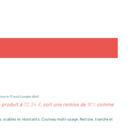
son le 10 août (congés d'été)
e produit à
32,24 €
, soit une remise de
16%
comme
e, stables et résistants. Couteau multi-usage. Nettoie, tranche et