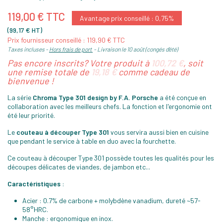
119,00 € TTC
Avantage prix conseillé : 0,75%
(99,17 € HT)
Prix fournisseur conseillé : 119,90 € TTC
Taxes incluses
Hors frais de port
Livraison le 10 août (congés d'été)
Pas encore inscrits? Votre produit à
100,72 €
, soit
une remise totale de
19,18 €
comme cadeau de
bienvenue !
La série
Chroma Type 301 design by F.A. Porsche
a été conçue en
collaboration avec les meilleurs chefs. La fonction et l'ergonomie ont
été leur priorité.
Le
couteau à découper Type 301
vous servira aussi bien en cuisine
que pendant le service à table en duo avec la fourchette.
Ce couteau à découper Type 301 possède toutes les qualités pour les
découpes délicates de viandes, de jambon etc...
Caractéristiques
:
Acier : 0.7% de carbone + molybdène vanadium, dureté ~57-
58°HRC.
Manche : ergonomique en inox.