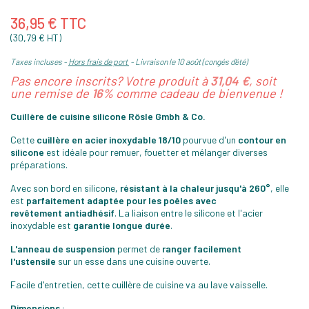
36,95 € TTC
(30,79 € HT)
Taxes incluses
Hors frais de port
Livraison le 10 août (congés d'été)
Pas encore inscrits? Votre produit à
31,04 €
, soit
une remise de
16%
comme cadeau de bienvenue !
Cuillère de cuisine silicone Rösle Gmbh & Co.
Cette
cuillère en acier inoxydable 18/10
pourvue d'un
contour en
silicone
est idéale pour remuer, fouetter et mélanger diverses
préparations.
Avec son bord en silicone
, résistant à la chaleur jusqu'à 260°
, elle
est
parfaitement adaptée pour les poêles avec
revêtement
antiadhésif
. La liaison entre le silicone et l'acier
inoxydable est
garantie longue durée
.
L'anneau de suspension
permet de
ranger facilement
l'ustensile
sur un esse dans une cuisine ouverte.
Facile d'entretien, cette cuillère de cuisine va au lave vaisselle.
Dimensions :