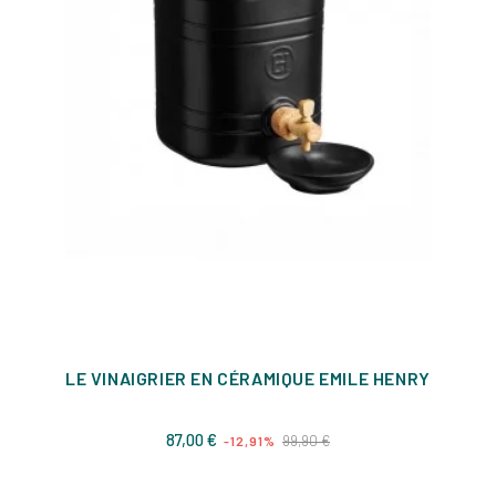
LE VINAIGRIER EN CÉRAMIQUE EMILE HENRY
Prix
Prix
87,00 €
99,90 €
-12,91%
de
base