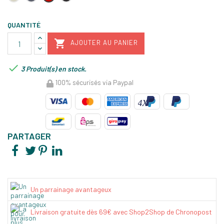
fusain
grand
cru
QUANTITÉ

AJOUTER AU PANIER

3 Produit(s) en stock.
100% sécurisés via Paypal
PARTAGER
Un parrainage avantageux
Livraison gratuite dès 69€ avec Shop2Shop de Chronopost