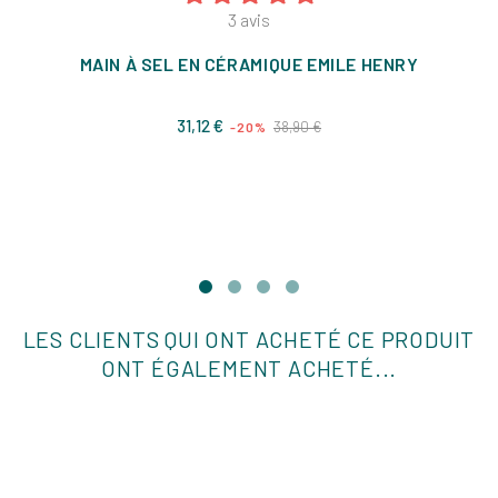
3
avis
MAIN À SEL EN CÉRAMIQUE EMILE HENRY
Prix
Prix
31,12 €
38,90 €
-20%
de
base
LES CLIENTS QUI ONT ACHETÉ CE PRODUIT
ONT ÉGALEMENT ACHETÉ...