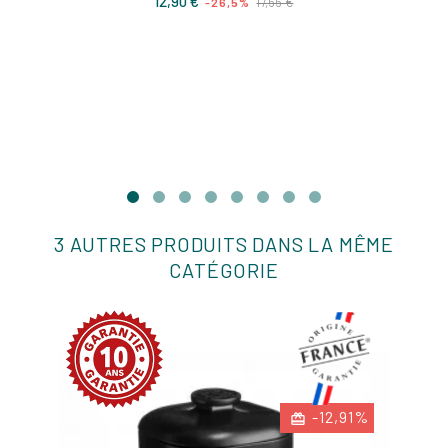
Prix
Prix
12,90 €
17,55 €
-26,5%
de
base
3 AUTRES PRODUITS DANS LA MÊME
CATÉGORIE
-12,91%