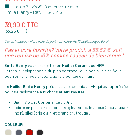
Lire les 2 avis
Donner votre avis


Emile Henry
- Ref.
EH340215
39,90 € TTC
(33,25 € HT)
Taxes incluses
Hors frais de port
Livraison le 10 août (congés d'été)
Pas encore inscrits? Votre produit à
33,52 €
, soit
une remise de
16%
comme cadeau de bienvenue !
Emile Henry
vous présente son
Huilier Céramique HR®
,
ustensile
indispensable du plan de travail d'un bon cuisinier. Vous
pourrez huiler vos préparations à portée de main.
Le
Huilier Emile Henry
présente une céramique HR qui est appréciée
pour sa résistance aux chocs et aux rayures.
Diam. 7,5 cm. Contenance : 0,4 l.
Existe en plusieurs coloris : argile, farine, feu doux (bleu), fusain
(noir), silex (gris clair) et grand cru (rouge).
COULEUR
Argile
Gris
Rouge
Truffe