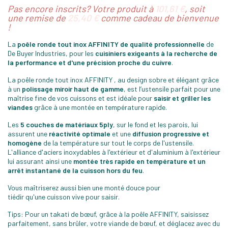
Pas encore inscrits? Votre produit à
101,61 €
, soit
une remise de
25,40 €
comme cadeau de bienvenue
!
La
poêle ronde tout inox AFFINITY de qualité professionnelle
de
De Buyer Industries, pour les
cuisiniers exigeants à la recherche de
la performance et d'une précision proche du cuivre
.
La poêle ronde tout inox AFFINITY , au design sobre et élégant grâce
à un
polissage miroir haut de gamme
, est l’ustensile parfait pour une
maîtrise fine de vos cuissons et est idéale pour
saisir et griller les
viandes
grâce à une montée en température rapide.
Les
5 couches de matériaux 5ply
, sur le fond et les parois, lui
assurent une
réactivité optimale
et une
diffusion progressive et
homogène
de la température sur tout le corps de l'ustensile.
L'alliance d'aciers inoxydables à l'extérieur et d'aluminium à l'extérieur
lui assurant ainsi une
montée très rapide en température et un
arrêt instantané de la cuisson hors du feu
.
Vous maîtriserez aussi bien une monté douce pour
tiédir qu'une cuisson vive pour saisir.
Tips: Pour un takati de bœuf, grâce à la poêle AFFINITY, saisissez
parfaitement, sans brûler, votre viande de bœuf, et déglacez avec du