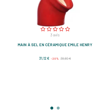
3
avis
MAIN À SEL EN CÉRAMIQUE EMILE HENRY
Prix
Prix
31,12 €
38,90 €
-20%
de
base