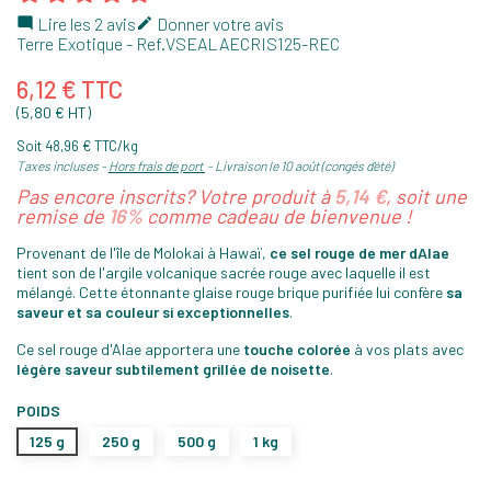
Lire les 2 avis
Donner votre avis


Terre Exotique
- Ref.
VSEALAECRIS125-REC
6,12 € TTC
(5,80 € HT)
Soit 48,96 € TTC/kg
Taxes incluses
Hors frais de port
Livraison le 10 août (congés d'été)
Pas encore inscrits? Votre produit à
5,14 €
, soit une
remise de
16%
comme cadeau de bienvenue !
Provenant de l'île de Molokai à Hawaï,
ce sel rouge de mer dAlae
tient son de l'argile volcanique sacrée rouge avec laquelle il est
mélangé. Cette étonnante glaise rouge brique purifiée lui confère
sa
saveur et sa couleur si exceptionnelles
.
Ce sel rouge d'Alae apportera une
touche colorée
à vos plats avec
légère saveur subtilement grillée de noisette
.
POIDS
125 g
250 g
500 g
1 kg