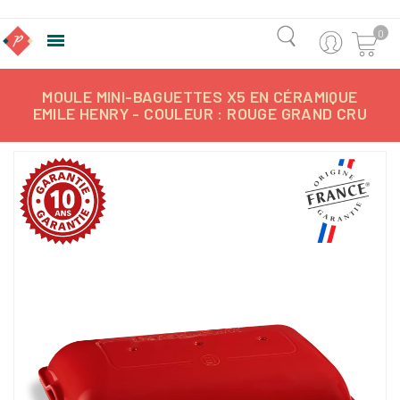
0

MOULE MINI-BAGUETTES X5 EN CÉRAMIQUE
EMILE HENRY - COULEUR : ROUGE GRAND CRU