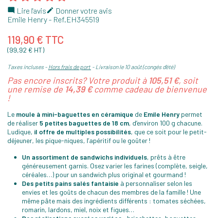
Lire l'avis
Donner votre avis


Emile Henry
- Ref.
EH345519
119,90 € TTC
(99,92 € HT)
Taxes incluses
Hors frais de port
Livraison le 10 août (congés d'été)
Pas encore inscrits? Votre produit à
105,51 €
, soit
une remise de
14,39 €
comme cadeau de bienvenue
!
Le
moule à mini-baguettes en céramique
de
Emile Henry
permet
de réaliser
5 petites baguettes de 18 cm
, d’environ 100 g chacune.
Ludique,
il offre de multiples possibilités
, que ce soit pour le petit-
déjeuner, les pique-niques, l’apéritif ou le goûter !
Un assortiment de sandwichs individuels
, prêts à être
généreusement garnis. Osez varier les farines (complète, seigle,
céréales…) pour un sandwich plus original et gourmand !
Des petits pains salés fantaisie
à personnaliser selon les
envies et les goûts de chacun des membres de la famille ! Une
même pâte mais des ingrédients différents : tomates séchées,
romarin, lardons, miel, noix et figues…