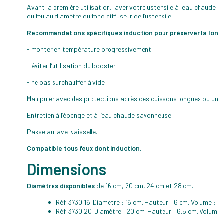
Avant la première utilisation, laver votre ustensile à l’eau chaud
du feu au diamètre du fond diffuseur de l’ustensile.
Recommandations spécifiques induction pour préserver la long
- monter en température progressivement
- éviter l’utilisation du booster
- ne pas surchauffer à vide
Manipuler avec des protections après des cuissons longues ou un
Entretien à l’éponge et à l’eau chaude savonneuse.
Passe au lave-vaisselle.
Compatible tous feux dont induction.
Dimensions
Diamètres disponibles
de 16 cm, 20 cm, 24 cm et 28 cm.
Réf. 3730.16. Diamètre : 16 cm. Hauteur : 6 cm. Volume : 
Réf. 3730.20. Diamètre : 20 cm. Hauteur : 6,5 cm. Volume 