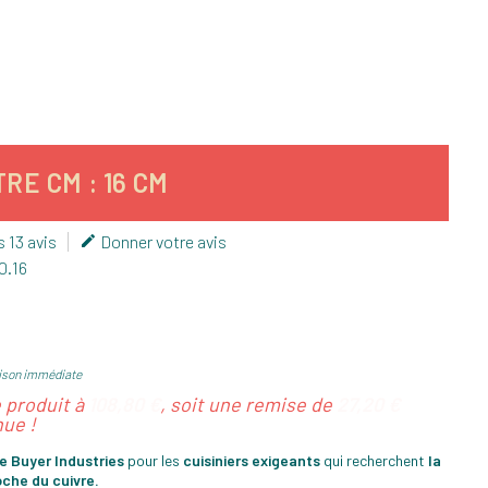
RE CM : 16 CM
s 13 avis
Donner votre avis

0.16
ison immédiate
e produit à
108,80 €
, soit une remise de
27,20 €
ue !
 Buyer Industries
pour les
cuisiniers exigeants
qui recherchent
la
che du cuivre.