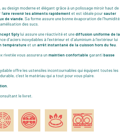
, au design moderne et élégant grâce à un polissage miroir haut de
 f
aire revenir les aliments rapidement
et est idéale pour
sauter
ux de viande
. Sa forme assure une bonne évaporation de l'humidité
ramélisation des sucs.
ncept 5ply
lui assure une réactivité et une
diffusion uniforme de la
iance d'aciers inoxydables à l'extérieur et d'aluminium à l'extérieur lui
en température
et un
arrêt instantané de la cuisson hors du feu
.
x rivetée vous assurera un
maintien confortable
garanti
basse
xydable offre les ustensiles incontournables qui équipent toutes les
t durable, c'est le matériau qui a tout pour vous plaire.
tion.
sultant le livret.