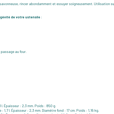
e savonneuse, rincer abondamment et essuyer soigneusement. Utilisation sur 
évité de votre ustensile :
 passage au four.
1 l. Épaisseur : 2,3 mm. Poids : 850 g.
: 1,7 l. Épaisseur : 2,3 mm. Diamètre fond : 17 cm. Poids : 1,16 kg.