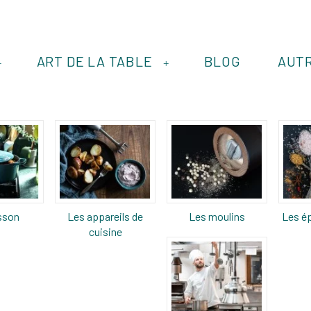
ART DE LA TABLE
BLOG
AUT
+
+
sson
Les appareils de
Les moulins
Les ép
cuisine