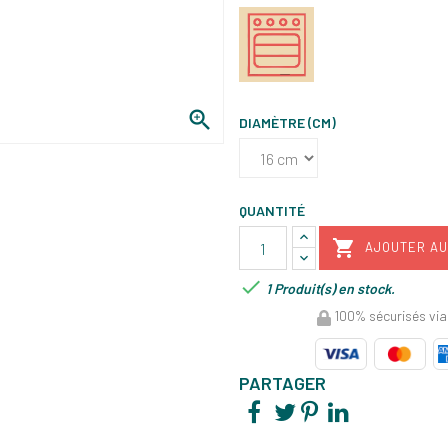

DIAMÈTRE (CM)
QUANTITÉ

AJOUTER AU

1 Produit(s) en stock.
100% sécurisés via
PARTAGER