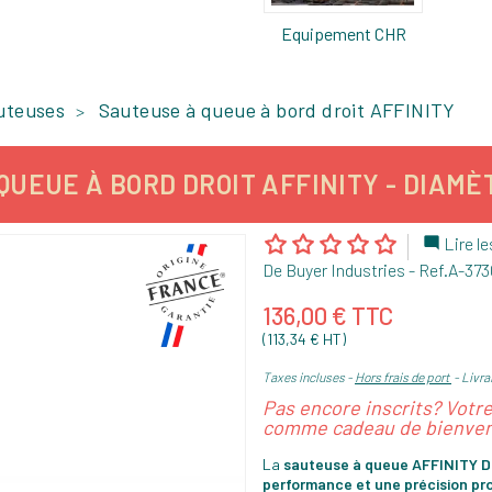
Equipement CHR
uteuses
Sauteuse à queue à bord droit AFFINITY
UEUE À BORD DROIT AFFINITY - DIAMÈT
Lire le

De Buyer Industries
- Ref.
A-373
136,00 € TTC
(113,34 € HT)
Taxes incluses
Hors frais de port
Livra
Pas encore inscrits? Votr
comme cadeau de bienven
La
sauteuse à queue AFFINITY De
performance et une précision pro