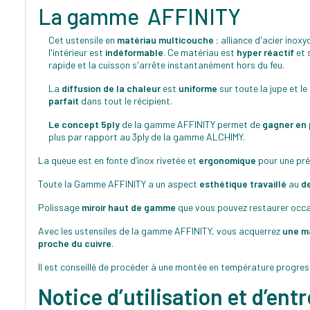
La gamme AFFINITY
Cet ustensile en
matériau multicouche :
alliance d'acier inoxy
l'intérieur est
indéformable
. Ce matériau est
hyper réactif
et 
rapide et la cuisson s'arrête instantanément hors du feu.
La
diffusion de la chaleur
est
uniforme
sur toute la jupe et le
parfait
dans tout le récipient.
Le concept 5ply
de la gamme AFFINITY permet de
gagner en 
plus par rapport au 3ply de la gamme ALCHIMY.
La queue est en fonte d’inox rivetée et
ergonomique
pour une pré
Toute la Gamme AFFINITY a un aspect
esthétique travaillé
au
d
Polissage
miroir haut de gamme
que vous pouvez restaurer occas
Avec les ustensiles de la gamme AFFINITY, vous acquerrez
une ma
proche du cuivre
.
Il est conseillé de procéder à une montée en température progress
Notice d’utilisation et d’ent