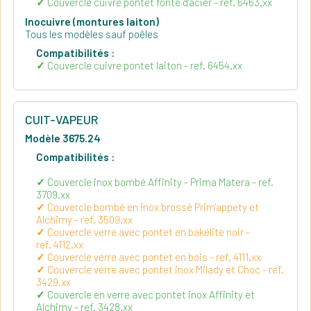
Couvercle cuivre pontet fonte d'acier - ref. 6463.xx
Inocuivre (montures laiton)
Tous les modèles sauf poêles
Compatibilités :
Couvercle cuivre pontet laiton - ref. 6454.xx
CUIT-VAPEUR
Modèle 3675.24
Compatibilités :
Couvercle inox bombé Affinity - Prima Matera - ref.
3709.xx
Couvercle bombé en inox brossé Prim'appety et
Alchimy - ref. 3509.xx
Couvercle verre avec pontet en bakélite noir -
ref. 4112.xx
Couvercle verre avec pontet en bois - ref. 4111.xx
Couvercle verre avec pontet inox Milady et Choc - ref.
3429.xx
Couvercle en verre avec pontet inox Affinity et
Alchimy - ref. 3428.xx