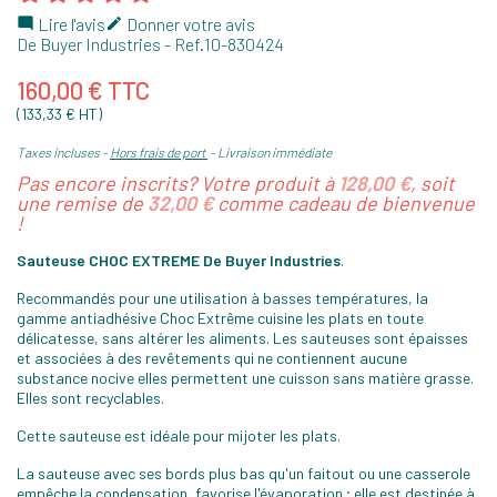
Lire l'avis
Donner votre avis


De Buyer Industries
- Ref.
10-830424
160,00 € TTC
(133,33 € HT)
Taxes incluses
Hors frais de port
Livraison immédiate
Pas encore inscrits? Votre produit à
128,00 €
, soit
une remise de
32,00 €
comme cadeau de bienvenue
!
Sauteuse CHOC EXTREME De Buyer Industries
.
Recommandés pour une utilisation à basses températures, la
gamme antiadhésive Choc Extrême cuisine les plats en toute
délicatesse, sans altérer les aliments. Les sauteuses sont épaisses
et associées à des revêtements qui ne contiennent aucune
substance nocive elles permettent une cuisson sans matière grasse.
Elles sont recyclables.
Cette sauteuse est idéale pour mijoter les plats.
La sauteuse avec ses bords plus bas qu'un faitout ou une casserole
empêche la condensation, favorise l'évaporation ; elle est destinée à