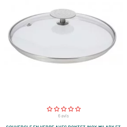
6
avis
COUVERCLE EN VERRE AVEC PONTET INOX MILADY ET