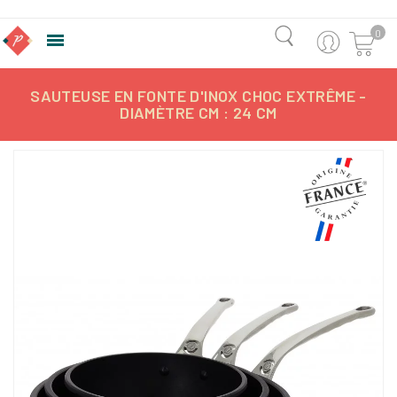
0

SAUTEUSE EN FONTE D'INOX CHOC EXTRÊME -
DIAMÈTRE CM : 24 CM