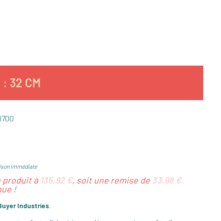
: 32 CM
1700
ison immédiate
e produit à
135,92 €
, soit une remise de
33,98 €
ue !
uyer Industries.