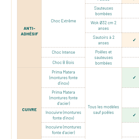
Sauteuses
bombées
Choc Extrême
Wok Ø32 cm 2
ANTI-
anses
ADHÉSIF
Sautoirs à 2
anses
Poêles et
Choc Intense
sauteuses
Choc B Bois
bombées
Prima Matera
(montures fonte
d’inox)
Prima Matera
(montures fonte
d’acier)
Tous les modèles
CUIVRE
Inocuivre (montures
sauf poêles
fonte d’inox)
Inocuivre (montures
fonte d’acier)