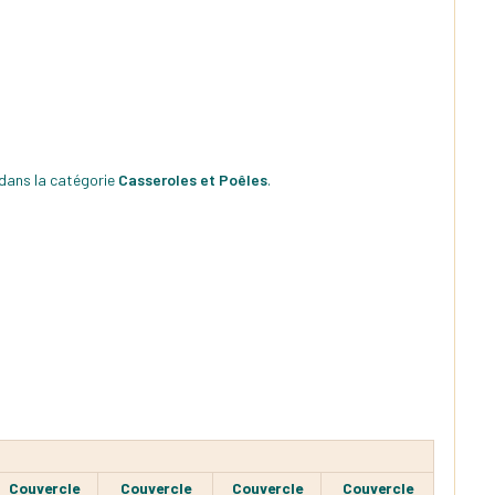
 dans la catégorie
Casseroles et Poêles
.
Couvercle
Couvercle
Couvercle
Couvercle