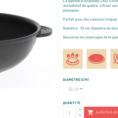
La gamme d'ustensiles Choc Extrem
antiadhésif de qualité, offrant un
physiques.
Parfait pour des cuissons longue
Diamètre : 32 cm. Diamètre du fond 
Découvrez les avantages de la gam
DIAMÈTRE (CM)
QUANTITÉ

AJOUTER AU