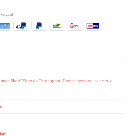
 Paypal
€ avec Shop2Shop de Chronopost (France métropolitaine et <
is
ium