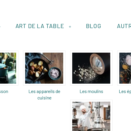
ART DE LA TABLE
BLOG
AUT
+
+
sson
Les appareils de
Les moulins
Les ép
cuisine