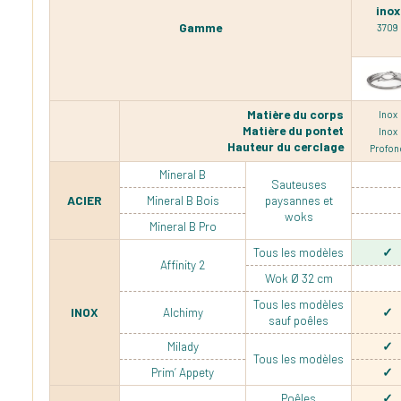
inox
Gamme
3709
Matière du corps
Inox
Matière du pontet
Inox
Hauteur du cerclage
Profon
Mineral B
Sauteuses
ACIER
Mineral B Bois
paysannes et
woks
Mineral B Pro
Tous les modèles
Affinity 2
Wok Ø 32 cm
Tous les modèles
INOX
Alchimy
sauf poêles
Milady
Tous les modèles
Prim’ Appety
Poêles