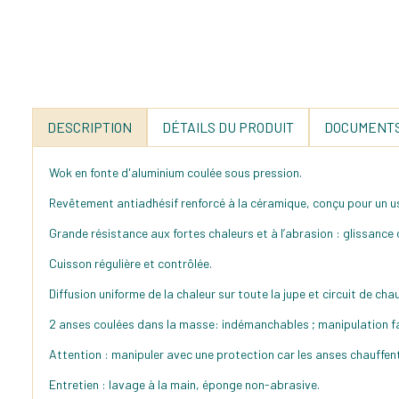
DESCRIPTION
DÉTAILS DU PRODUIT
DOCUMENTS
Wok en fonte d'aluminium coulée sous pression.
Revêtement antiadhésif renforcé à la céramique, conçu pour un us
Grande résistance aux fortes chaleurs et à l’abrasion : glissance
Cuisson régulière et contrôlée.
Diffusion uniforme de la chaleur sur toute la jupe et circuit de chau
2 anses coulées dans la masse: indémanchables ; manipulation faci
Attention : manipuler avec une protection car les anses chauffent. 
Entretien : lavage à la main, éponge non-abrasive.