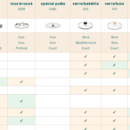
inox brossé
spécial poêle
verre/bakélite
verre/bois
3509
3460
4112
4111
Inox
Inox
Verre
Verre
Inox
Inox
Bakélite noire
Bois
d
Profond
Court
Court
Court