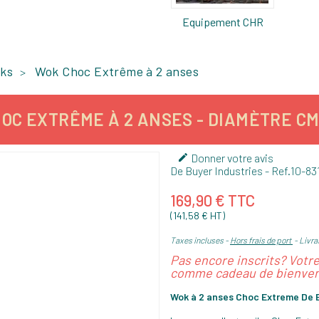
Equipement CHR
ks
Wok Choc Extrême à 2 anses
OC EXTRÊME À 2 ANSES - DIAMÈTRE CM 
Donner votre avis

De Buyer Industries
- Ref.
10-83
169,90 € TTC
(141,58 € HT)
Taxes incluses
Hors frais de port
Livra
Pas encore inscrits? Votr
comme cadeau de bienven
Wok à 2 anses Choc Extreme De B