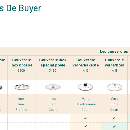
s De Buyer
Les couvercles
cle
Couvercle
Couvercle inox
Couvercle
Couvercle
inox brossé
spécial poêle
verre/bakélite
verre/bois
3509
3460
4112
4111
Inox
Inox
Verre
Verre
Inox
Inox
Bakélite noire
Bois
d
Profond
Court
Court
Court