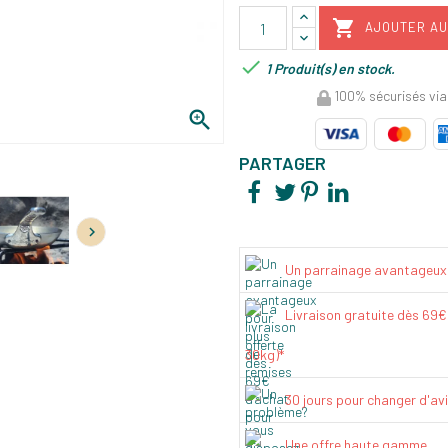

AJOUTER AU

1 Produit(s) en stock.
100% sécurisés via

PARTAGER

Un parrainage avantageux
Livraison gratuite dès 69
30kg)*
30 jours pour changer d'av
Une offre haute gamme