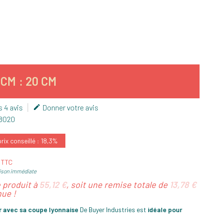
CM : 20 CM
s 4 avis
Donner votre avis

8020
ix conseillé : 18,3%
€ TTC
ison immédiate
e produit à
55,12 €
, soit une remise totale de
13,78 €
ue !
r avec sa coupe lyonnaise
De Buyer Industries est
idéale pour