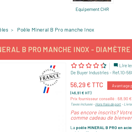
Equipement CHR
êles
Poêle Mineral B Pro manche Inox
ERAL B PRO MANCHE INOX - DIAMÈTRE 
Lire le

De Buyer Industries
- Ref.
10-56
56,29 € TTC
Avantage pr
(46,91 € HT)
Prix fournisseur conseillé : 68,90 
Taxes incluses
Hors frais de port
Livra
Pas encore inscrits? Votr
comme cadeau de bienven
La
poêle MINERAL B PRO en acie