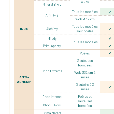
woks
Mineral B Pro
Tous les modèles
Affinity 2
Wok Ø 32 cm
Tous les modèles
INOX
Alchimy
sauf poêles
Milady
Tous les modèles
Prim’ Appety
Poêles
Sauteuses
bombées
Choc Extrême
Wok Ø32 cm 2
ANTI-
anses
ADHÉSIF
Sautoirs à 2
anses
Poêles et
Choc Intense
sauteuses
Choc B Bois
bombées
Prima Matera