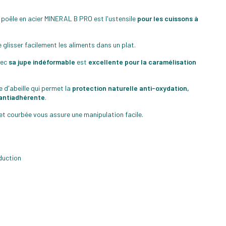
a poêle en acier MINERAL B PRO est l'ustensile
pour les cuissons à
 glisser facilement les aliments dans un plat.
vec
sa jupe indéformable
est
excellente pour la caramélisation
re d'abeille qui permet la
protection naturelle anti-oxydation,
l'antiadhérente
.
et courbée vous assure une manipulation facile.
duction