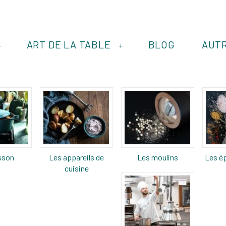
ART DE LA TABLE
BLOG
AUT
+
+
sson
Les appareils de
Les moulins
Les ép
cuisine