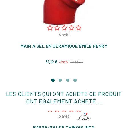
3
avis
MAIN À SEL EN CÉRAMIQUE EMILE HENRY
Prix
Prix
31,12 €
38,90 €
-20%
de
base
LES CLIENTS QUI ONT ACHETÉ CE PRODUIT
ONT ÉGALEMENT ACHETÉ...
3
avis
PASSE-SAUCE CHINOIS INOX