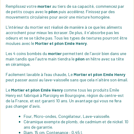
Remplissez votre
mortier
au tiers de sa capacité, commencez par
de petits coups avec le
pilon
puis accélérez. Finissez par des
mouvements circulaires pour avoir une mixture homogène.
L'intérieur du mortier est réalisé de manière à ce que les aliments
accrochent pour mieux les écraser. De plus, il n'absorbe pas les
odeurs et ne se tâche pas. Tous les types de textures pourront être
moulues avec le
Mortier et pilon Emile Henry
.
Les 4 coins bombés du
mortier
permettent de l'avoir bien dans une
main tandis que l'autre main tiendra le
pilon
en hêtre avec sa tête
en céramique.
Facilement lavable à l'eau chaude, Le
Mortier et pilon Emile Henry
peut passer aussi au lave-vaisselle sans que cela n'altère son émail.
Le
Mortier et pilon Emile Henry
comme tous les produits Emile
Henry est fabriqué à Marcigny en Bourgogne, région du centre-est
de la France, et est garanti 10 ans. Un avantage qui vous ne fera
pas changer d'avis.
Four, Micro-ondes, Congélateur, Lave-vaisselle.
Céramique exempte de plomb, de cadmium et de nickel. 10
ans de garantie.
Diam. 15 cm. Contenance : 0,45 l.