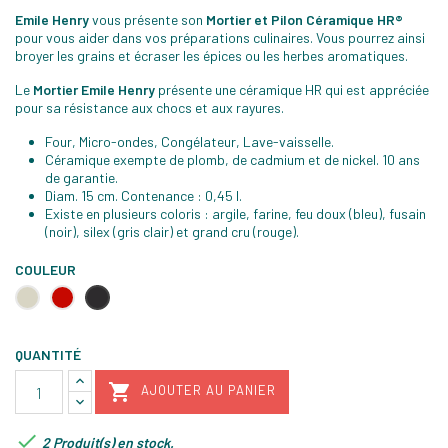
Emile Henry
vous présente son
Mortier et Pilon Céramique HR®
pour vous aider dans vos préparations culinaires. Vous pourrez ainsi
broyer les grains et écraser les épices ou les herbes aromatiques.
Le
Mortier Emile Henry
présente une céramique HR qui est appréciée
pour sa résistance aux chocs et aux rayures.
Four, Micro-ondes, Congélateur, Lave-vaisselle.
Céramique exempte de plomb, de cadmium et de nickel. 10 ans
de garantie.
Diam. 15 cm. Contenance : 0,45 l.
Existe en plusieurs coloris : argile, farine, feu doux (bleu), fusain
(noir), silex (gris clair) et grand cru (rouge).
COULEUR
Argile
Rouge
Truffe
grand
cru
QUANTITÉ

AJOUTER AU PANIER

2 Produit(s) en stock.