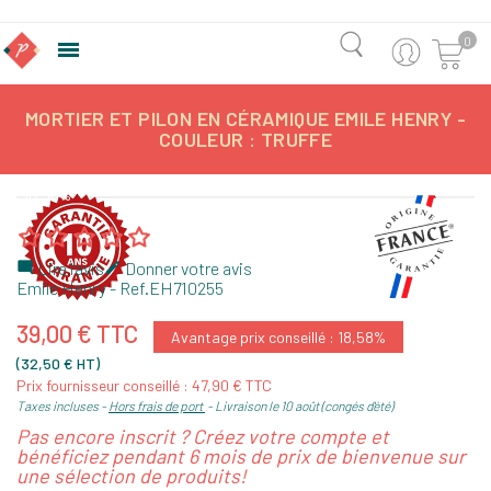
0

MORTIER ET PILON EN CÉRAMIQUE EMILE HENRY -
COULEUR : TRUFFE
-18,58%
Lire l'avis
Donner votre avis


Emile Henry
- Ref.
EH710255
39,00 € TTC
Avantage prix conseillé : 18,58%
(32,50 € HT)
Prix fournisseur conseillé : 47,90 € TTC
Taxes incluses
Hors frais de port
Livraison le 10 août (congés d'été)
Pas encore inscrit ? Créez votre compte et
bénéficiez pendant 6 mois de prix de bienvenue sur
une sélection de produits!