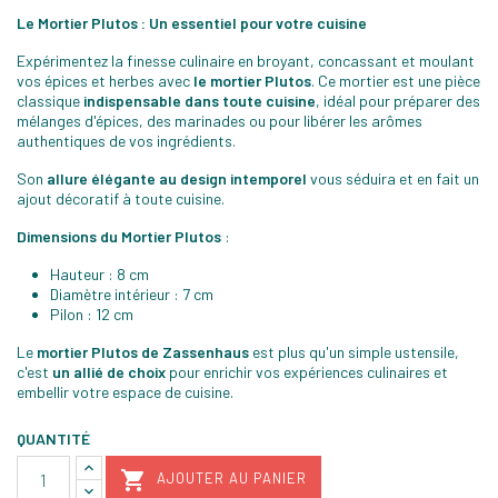
Le Mortier Plutos : Un essentiel pour votre cuisine
Expérimentez la finesse culinaire en broyant, concassant et moulant
vos épices et herbes avec
le mortier Plutos
. Ce mortier est une pièce
classique
indispensable dans toute cuisine
, idéal pour préparer des
mélanges d'épices, des marinades ou pour libérer les arômes
authentiques de vos ingrédients.
Son
allure élégante au design intemporel
vous séduira et en fait un
ajout décoratif à toute cuisine.
Dimensions du Mortier Plutos
:
Hauteur : 8 cm
Diamètre intérieur : 7 cm
Pilon : 12 cm
Le
mortier Plutos de Zassenhaus
est plus qu'un simple ustensile,
c'est
un allié de choix
pour enrichir vos expériences culinaires et
embellir votre espace de cuisine.
QUANTITÉ

AJOUTER AU PANIER