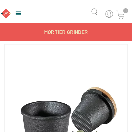
0

MORTIER GRINDER