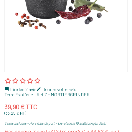
Lire les 2 avis
Donner votre avis


Terre Exotique
- Ref.
ZHMORTIERGRINDER
39,90 € TTC
(33,25 € HT)
Taxes incluses
Hors frais de port
Livraison le 10 août (congés d'été)
Pas encore inscrits? Votre produit à
33,52 €
, soit