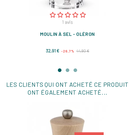
1
avis
MOULIN À SEL - OLÉRON
Prix
Prix
32,91 €
44,90 €
-26,7%
de
base
LES CLIENTS QUI ONT ACHETÉ CE PRODUIT
ONT ÉGALEMENT ACHETÉ...