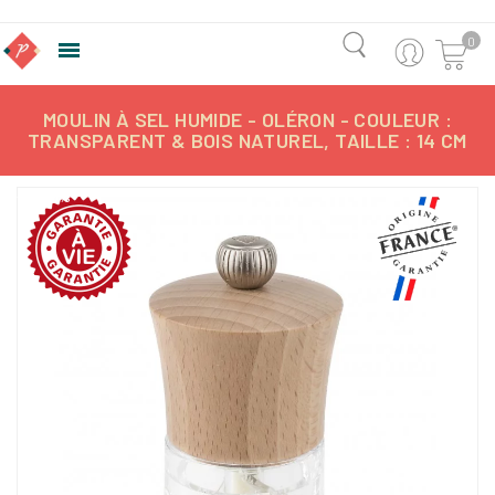
0

MOULIN À SEL HUMIDE - OLÉRON - COULEUR :
TRANSPARENT & BOIS NATUREL, TAILLE : 14 CM
-18,79%