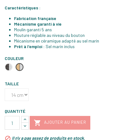
Caractéristiques
:
Fabrication française
Mécanisme garanti à vie
Moulin garanti 5 ans
Mouture réglable au niveau du bouton
Mécanisme en céramique adapté au sel marin
Prêt à l’emploi
: Sel marin inclus
COULEUR
Transparent
Transparent
&
&
Bois
Bois
chocolat
naturel
TAILLE
QUANTITÉ

AJOUTER AU PANIER

Il n'y a pas assez de produits en stock.