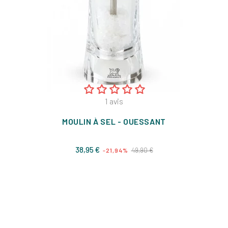
1
avis
MOULIN À SEL - OUESSANT
Prix
Prix
38,95 €
49,90 €
-21,94%
de
base