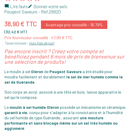
Lire l'avis
Donner votre avis


Peugeot Saveurs
- Ref.
29920
38,90 € TTC
Avantage prix conseillé : 18,79%
(32,42 € HT)
Prix fournisseur conseillé : 47,90 € TTC
Taxes incluses
Hors frais de port
Pas encore inscrit ? Créez votre compte et
bénéficiez pendant 6 mois de prix de bienvenue sur
une sélection de produits!
Le moulin à sel
Oléron
de
Peugeot Saveurs
a été étudié pour
moudre facilement et durablement
le sel de mer humide comme le
sel de Guérande
.
Son corps en acryl, associé à une tête en bois, laisse apparaitre le
sel qui le compose.
Le
moulin à sel humide Oléron
possède un mécanisme en céramique,
garanti à vie
, conçu pour s'adapter à la consistance et à l'humidité
du sel humide de type Guérande., assurant
une mouture
performante et sans blocage même sur un sel très humide ou
aggloméré
.