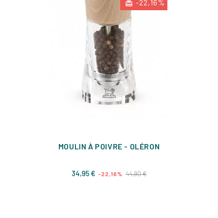
-22,16%
MOULIN À POIVRE - OLÉRON
Prix
Prix
34,95 €
44,90 €
-22,16%
de
base