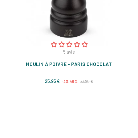
5
avis
MOULIN À POIVRE - PARIS CHOCOLAT
Prix
Prix
25,95 €
33,90 €
-23,45%
de
base