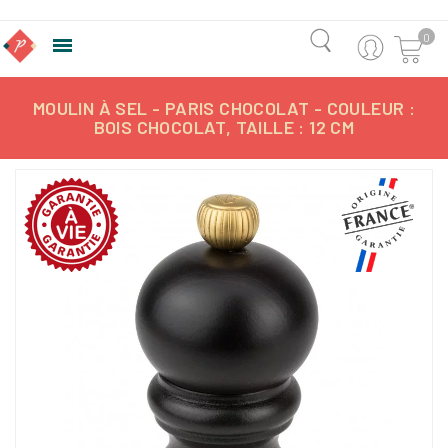
0

MOULIN À SEL - PARIS CHOCOLAT - COULEUR :
BOIS CHOCOLAT, TAILLE : 12 CM