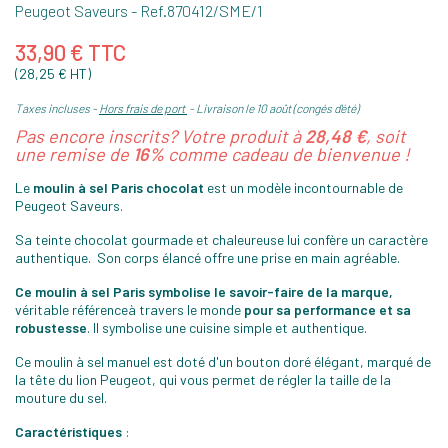
Peugeot Saveurs
- Ref.
870412/SME/1
33,90 € TTC
(28,25 € HT)
Taxes incluses
Hors frais de port
Livraison le 10 août (congés d'été)
Pas encore inscrits? Votre produit à
28,48 €
, soit
une remise de
16%
comme cadeau de bienvenue !
Le
moulin à sel Paris chocolat
est un modèle incontournable de
Peugeot Saveurs.
Sa teinte chocolat gourmade et chaleureuse lui confère un caractère
authentique. Son corps élancé offre une prise en main agréable.
Ce moulin à sel Paris symbolise le savoir-faire de la marque,
véritable référenceà travers le monde
pour sa performance et sa
robustesse
. Il symbolise une cuisine simple et authentique.
Ce moulin à sel manuel est doté d'un bouton doré élégant, marqué de
la tête du lion Peugeot, qui vous permet de régler la taille de la
mouture du sel.
Caractéristiques
: