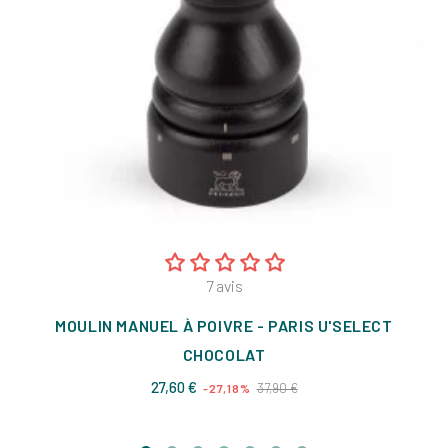
7
avis
MOULIN MANUEL À POIVRE - PARIS U'SELECT
CHOCOLAT
Prix
Prix
27,60 €
37,90 €
-27,18%
de
base