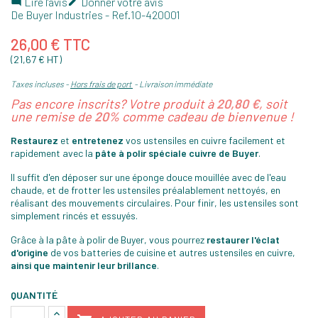
Lire l'avis
Donner votre avis


De Buyer Industries
- Ref.
10-420001
26,00 € TTC
(21,67 € HT)
Taxes incluses
Hors frais de port
Livraison immédiate
Pas encore inscrits? Votre produit à
20,80 €
, soit
une remise de
20%
comme cadeau de bienvenue !
Restaurez
et
entretenez
vos ustensiles en cuivre facilement et
rapidement avec la
pâte à polir spéciale cuivre de Buyer
.
Il suffit d'en déposer sur une éponge douce mouillée avec de l'eau
chaude, et de frotter les ustensiles préalablement nettoyés, en
réalisant des mouvements circulaires. Pour finir, les ustensiles sont
simplement rincés et essuyés.
Grâce à la pâte à polir de Buyer, vous pourrez
restaurer l'éclat
d'origine
de vos batteries de cuisine et autres ustensiles en cuivre,
ainsi que maintenir leur brillance
.
QUANTITÉ