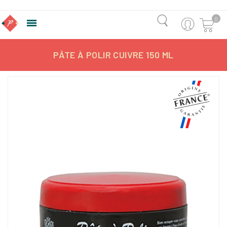
0

PÂTE À POLIR CUIVRE 150 ML