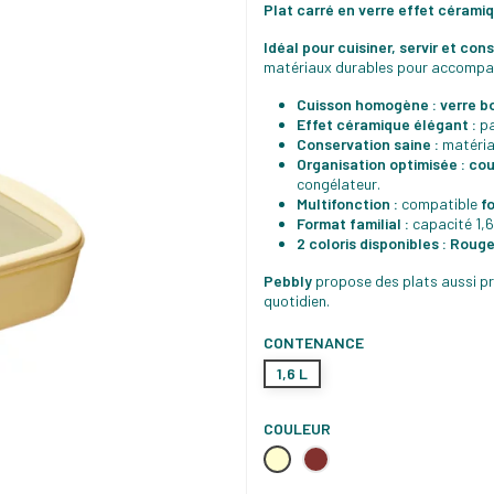
Plat carré en verre effet cérami
Idéal pour cuisiner, servir et con
matériaux durables pour accompag
Cuisson homogène :
verre b
Effet céramique élégant :
pa
Conservation saine :
matéri
Organisation optimisée :
cou
congélateur.
Multifonction :
compatible
f
Format familial :
capacité 1,6 
2 coloris disponibles :
Rouge
Pebbly
propose des plats aussi pra
quotidien.
CONTENANCE
1,6 L
COULEUR
Crème
Grenat