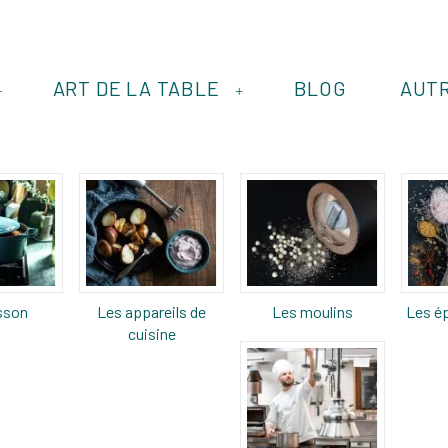
ART DE LA TABLE
BLOG
AUT
+
+
sson
Les appareils de
Les moulins
Les ép
cuisine