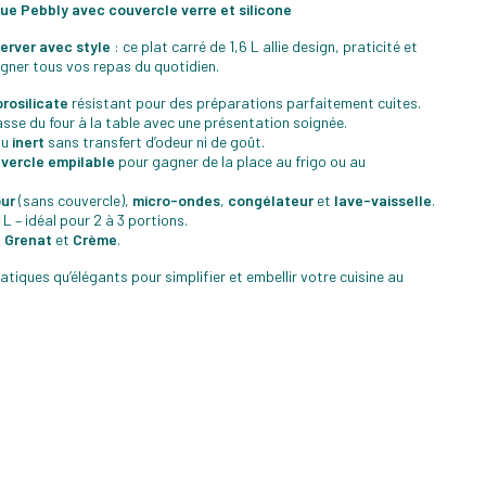
que Pebbly avec couvercle verre et silicone
server avec style
: ce plat carré de 1,6 L allie design, praticité et
ner tous vos repas du quotidien.
orosilicate
résistant pour des préparations parfaitement cuites.
sse du four à la table avec une présentation soignée.
au
inert
sans transfert d’odeur ni de goût.
vercle empilable
pour gagner de la place au frigo ou au
our
(sans couvercle),
micro-ondes
,
congélateur
et
lave-vaisselle
.
L – idéal pour 2 à 3 portions.
 Grenat
et
Crème
.
tiques qu’élégants pour simplifier et embellir votre cuisine au