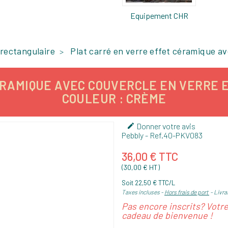
Equipement CHR
 rectangulaire
Plat carré en verre effet céramique av
AMIQUE AVEC COUVERCLE EN VERRE ET 
COULEUR : CRÈME
Donner votre avis

Pebbly
- Ref.
40-PKV083
36,00 € TTC
(30,00 € HT)
Soit 22,50 € TTC/L
Taxes incluses
Hors frais de port
Livra
Pas encore inscrits? Votr
cadeau de bienvenue !