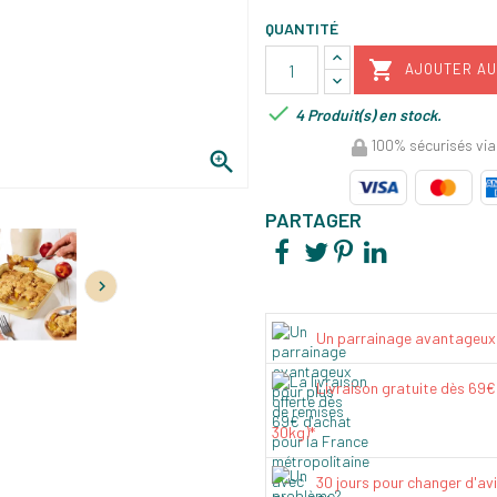
QUANTITÉ

AJOUTER AU

4 Produit(s) en stock.
100% sécurisés via

PARTAGER

Un parrainage avantageux
Livraison gratuite dès 69
30kg)*
30 jours pour changer d'av