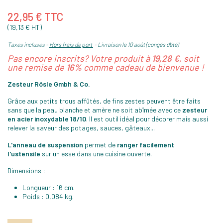
22,95 € TTC
(19,13 € HT)
Taxes incluses
Hors frais de port
Livraison le 10 août (congés d'été)
Pas encore inscrits? Votre produit à
19,28 €
, soit
une remise de
16%
comme cadeau de bienvenue !
Zesteur Rösle Gmbh & Co.
Grâce aux petits trous affûtés, de fins zestes peuvent être faits
sans que la peau blanche et amère ne soit abîmée avec ce
zesteur
en acier inoxydable 18/10
. Il est outil idéal pour décorer mais aussi
relever la saveur des potages, sauces, gâteaux...
L'anneau de suspension
permet de
ranger facilement
l'ustensile
sur un esse dans une cuisine ouverte.
Dimensions :
Longueur : 16 cm.
Poids : 0,084 kg.