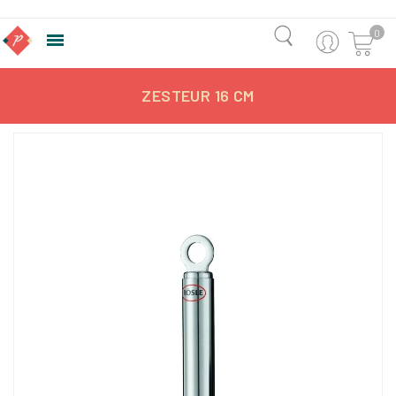
0

ZESTEUR 16 CM