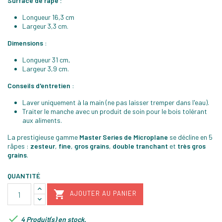
Surface de râpe :
Longueur 16,3 cm
Largeur 3,3 cm.
Dimensions
:
Longueur 31 cm,
Largeur 3,9 cm.
Conseils d'entretien
:
Laver uniquement à la main (ne pas laisser tremper dans l'eau).
Traiter le manche avec un produit de soin pour le bois tolérant
aux aliments.
La prestigieuse gamme
Master Series de Microplane
se décline en 5
râpes :
zesteur
,
fine
,
gros grains
,
double tranchant
et
très gros
grains
.
QUANTITÉ

AJOUTER AU PANIER

4 Produit(s) en stock.