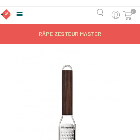
0

RÂPE ZESTEUR MASTER