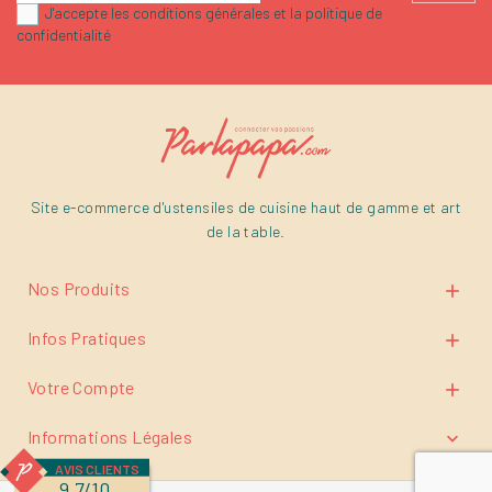
J'accepte les conditions générales et la politique de
confidentialité
Site e-commerce d'ustensiles de cuisine haut de gamme et art
de la table.
Nos Produits

Infos Pratiques

Votre Compte

Informations Légales

AVIS CLIENTS
9.7/10