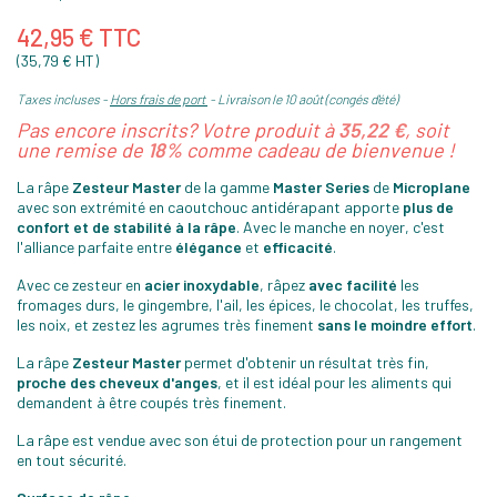
42,95 € TTC
(35,79 € HT)
Taxes incluses
Hors frais de port
Livraison le 10 août (congés d'été)
Pas encore inscrits? Votre produit à
35,22 €
, soit
une remise de
18%
comme cadeau de bienvenue !
La râpe
Zesteur Master
de la gamme
Master Series
de
Microplane
avec son extrémité en caoutchouc antidérapant apporte
plus de
confort et de stabilité à la
râpe
.
Avec le manche en noyer, c
'est
l'alliance parfaite entre
élégance
et
efficacité
.
Avec ce zesteur
en
acier inoxydable
, râpez
avec facilité
les
fromages durs, le gingembre, l'ail, les épices, le chocolat, les truffes,
les noix, et zestez les agrumes très finement
sans le moindre effort
.
La râpe
Zesteur Master
permet d'obtenir un résultat très fin,
proche des cheveux d'anges
, et il est idéal pour les aliments qui
demandent à être coupés très finement.
La râpe est vendue avec son étui de protection pour un rangement
en tout sécurité.