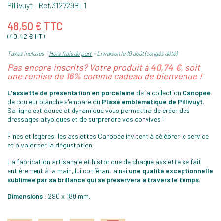
Pillivuyt
- Ref.
312729BL1
48,50 € TTC
(40,42 € HT)
Taxes incluses
Hors frais de port
Livraison le 10 août (congés d'été)
Pas encore inscrits? Votre produit à
40,74 €
, soit
une remise de
16%
comme cadeau de bienvenue !
L'assiette de présentation en porcelaine
de la collection
Canopée
de couleur blanche s'empare du
Plissé emblématique de Pillivuyt
.
Sa ligne est douce et dynamique vous permettra de créer des
dressages atypiques et de surprendre vos convives !
Fines et légères, les assiettes Canopée invitent à célébrer le service
et à valoriser la dégustation.
La fabrication artisanale et historique de chaque assiette se fait
entièrement à la main, lui conférant ainsi
une qualité exceptionnelle
sublimée par sa brillance qui se préservera à travers le temps
.
Dimensions :
290 x 180 mm.