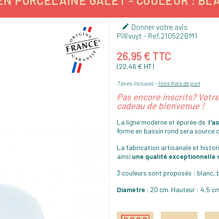
EN PORCELAINE GALET - COULEUR : BL
Donner votre avis

Pillivuyt
- Ref.
210522BM1
26,95 € TTC
(22,46 € HT)
Taxes incluses
Hors frais de port
Pas encore inscrits? Votr
cadeau de bienvenue !
La ligne moderne et épurée de
l'a
forme en bassin rond sera source d’
La fabrication artisanale et histor
ainsi
une qualité exceptionnelle s
3 couleurs sont proposés : blanc, b
Diamètre :
20 cm. Hauteur : 4,5 cm