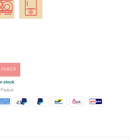
 PANIER
en stock.
 Paypal