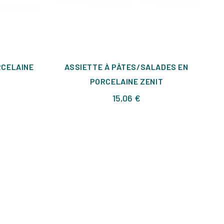
RCELAINE
ASSIETTE À PÂTES/SALADES EN
A
PORCELAINE ZENIT
Prix
15,06 €