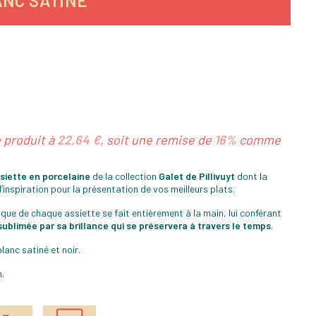
ANC SATINÉ
e produit à
22,64 €
, soit une remise de
16%
comme
ssiette
en porcelaine
de la collection
Galet
de Pillivuyt
dont la
inspiration pour la présentation de vos meilleurs plats.
ique de chaque assiette se fait entièrement à la main, lui conférant
ublimée par sa brillance qui se préservera à travers le temps
.
lanc satiné et noir.
.