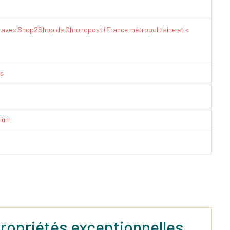
€ avec Shop2Shop de Chronopost (France métropolitaine et <
is
ium
 propriétés exceptionnelles