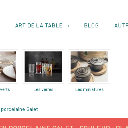
ART DE LA TABLE
BLOG
AUT
+
+
verts
Les verres
Les miniatures
 porcelaine Galet