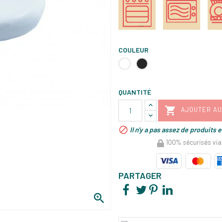
COULEUR
Blanc
Noir
QUANTITÉ

AJOUTER AU

Il n'y a pas assez de produits 
100% sécurisés via
PARTAGER
