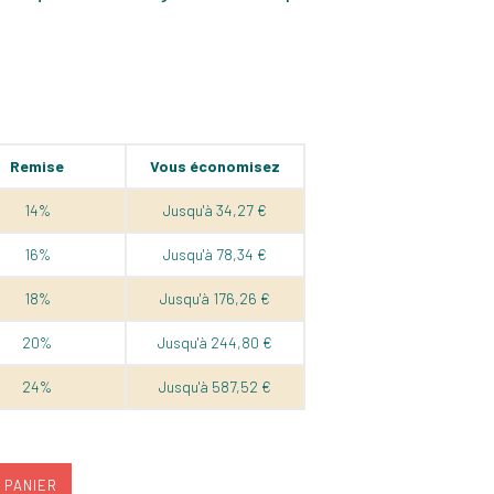
Remise
Vous économisez
14%
Jusqu'à 34,27 €
16%
Jusqu'à 78,34 €
18%
Jusqu'à 176,26 €
20%
Jusqu'à 244,80 €
24%
Jusqu'à 587,52 €
 PANIER