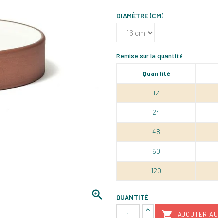
DIAMÈTRE (CM)
Remise sur la quantité
Quantité
12
24
48
60
120

QUANTITÉ

AJOUTER AU