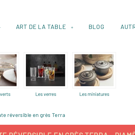
ART DE LA TABLE
BLOG
AUT
+
+
verts
Les verres
Les miniatures
ate réversible en grès Terra