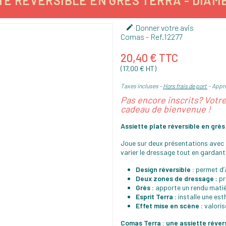
E RÉVERSIBLE EN GRÈS TERRA - DIAMÈ
Donner votre avis

Comas
- Ref.
12277
20,40 € TTC
(17,00 € HT)
Taxes incluses
Hors frais de port
Appro
Pas encore inscrits? Votr
cadeau de bienvenue !
Assiette plate réversible en grès
Joue sur deux présentations avec l
varier le dressage tout en gardant 
Design réversible :
permet d’a
Deux zones de dressage :
pr
Grès :
apporte un rendu matière
Esprit Terra :
installe une est
Effet mise en scène :
valoris
Comas Terra : une assiette réversi