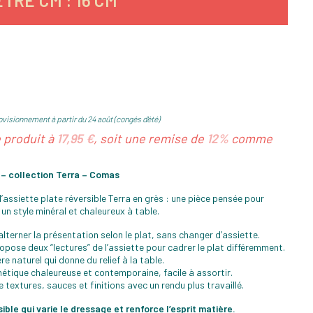
TRE CM : 16 CM
visionnement à partir du 24 août (congés d'été)
e produit à
17,95 €
, soit une remise de
12%
comme
 – collection Terra – Comas
’assiette plate réversible Terra en grès : une pièce pensée pour
un style minéral et chaleureux à table.
lterner la présentation selon le plat, sans changer d’assiette.
opose deux “lectures” de l’assiette pour cadrer le plat différemment.
 naturel qui donne du relief à la table.
hétique chaleureuse et contemporaine, facile à assortir.
e textures, sauces et finitions avec un rendu plus travaillé.
ble qui varie le dressage et renforce l’esprit matière.