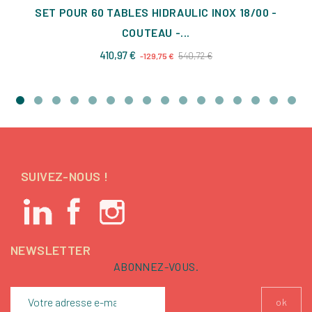
SET POUR 60 TABLES HIDRAULIC INOX 18/00 -
COUTEAU -...
Prix
Prix
410,97 €
540,72 €
-129,75 €
de
base
SUIVEZ-NOUS !
NEWSLETTER
ABONNEZ-VOUS.