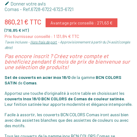
Donner votre avis

Comas
- Ref.
6728-6722-6723-6721
860,21 € TTC
Avantage prix conseillé : 271,63 €
(716,85 € HT)
Prix fournisseur conseillé : 1 131,84 € TTC
Taxes incluses
Hors frais de port
Approvisionnement à partir du 24 août (congés
d'été)
Pas encore inscrit ? Créez votre compte et
bénéficiez pendant 6 mois de prix de bienvenue sur
une sélection de produits!
Set de couverts en acier inox 18/0
de la gamme
BCN COLORS
SATIN
de
Comas
.
Apportez une touche d'originalité à votre table en choisissant les
couverts Inox 18/0 BCN COLORS de Comas de couleur satinée
.
Leur finition satinée leur apporte modernité et élégance intemporelle.
Facile à assortir, les couverts BCN COLORS Comas iront aussi bien
avec des assiettes blanches que des assiettes de couleurs ou avec
des motifs.
Tous les couverts de la gamme inox BCN COLORS Comas se